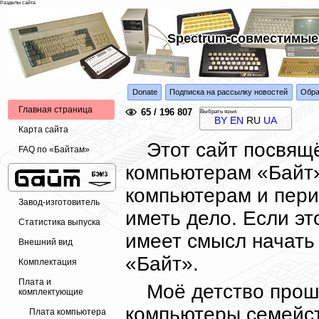
Разделы сайта
Spectrum-совместимые
Donate
Подписка на рассылку новостей
Обра
Главная страница
65 / 196 807
Выбрать язык
BY
EN
RU
UA
Карта сайта
Этот сайт посвящ
FAQ по «Байтам»
компьютерам «Байт»
компьютерам и пери
Завод-изготовитель
иметь дело. Если эт
Статистика выпуска
имеет смысл начать
Внешний вид
«Байт».
Комплектация
Плата и
Моё детство прошл
комплектующие
компьютеры семейс
Плата компьютера