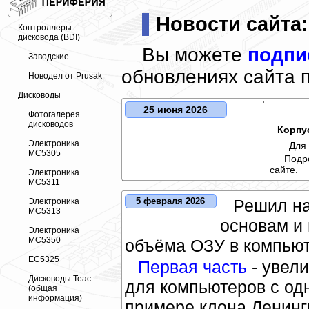
Новости сайта:
Контроллеры
дисковода (BDI)
Вы можете
подпи
Заводские
обновлениях сайта п
Новодел от Prusak
Дисководы
25 июня 2026
Фотогалерея
дисководов
Корпу
Электроника
Для
МС5305
Подр
сайте.
Электроника
МС5311
Решил на
5 февраля 2026
Электроника
МС5313
основам и
Электроника
МС5350
объёма ОЗУ в компьют
ЕС5325
Первая часть
- увел
Дисководы Teac
для компьютеров с од
(общая
информация)
примере клона Ленинг