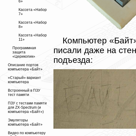
6»
Кассета «Набор
7»
Кассета «Набор
8»
Кассета «Набор
Компьютер «Байт»
11»
писали даже на стен
Программная
защита
«Церикопик»
подъезда:
Описание портов
компьютера «Байт»
«Старый» вариант
компьютера
Встроенный в ПЗУ
тест памяти
ПЗУ с тестами памяти
для ZX-Spectrum (и
компьютера «Байт»)
Эмуляторы
компьютера «Байт»
Видео по компьютеру