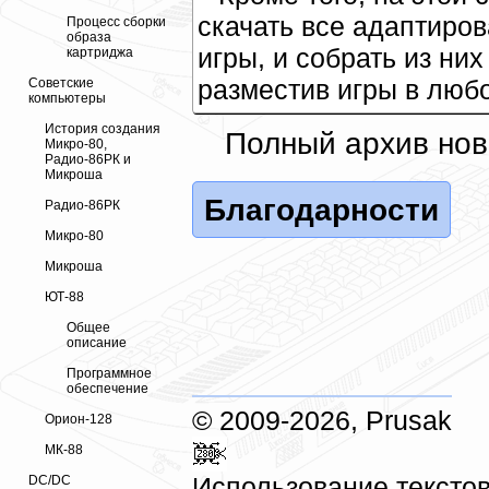
скачать все адаптиро
Процесс сборки
образа
игры, и собрать из ни
картриджа
разместив игры в люб
Советские
компьютеры
История создания
Полный архив нов
Микро-80,
Радио-86РК и
Микроша
Благодарности
Радио-86РК
Микро-80
Микроша
ЮТ-88
Общее
описание
Программное
обеспечение
© 2009-2026, Prusak
Орион-128
МК-88
Использование текстов
DC/DC