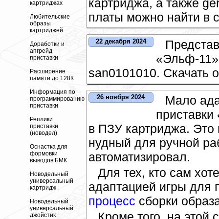
картриджа, а также ge
картриджах
платы можно найти в 
Любительские
образы
картриджей
Представ
22 декабря 2024
Доработки и
апгрейд
«Эльф-11» 
приставки
san0101010. Скачать 
Расширение
памяти до 128К
Информация по
Мало ада
26 ноября 2024
программированию
приставки
приставки
Реплики
в ПЗУ картриджа. Это
приставки
(новодел)
нудный для ручной раб
Оснастка для
формовки
автоматизировал.
выводов БМК
Для тех, кто сам хот
Новодельный
универсальный
адаптацией игры для 
картридж
процесс
сборки образа
Новодельный
универсальный
Кроме того, на этой
джойстик