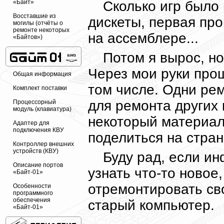
Сколько игр было 
«Байт»
Восставшие из
дискеты, первая про
могилы (отчёты о
ремонте некоторых
на ассемблере...
«Байтов»)
Потом я вырос, но
Через мои руки про
Общая информация
том числе. Одни ре
Комплект поставки
для ремонта других
Процессорный
модуль (клавиатура)
некоторый материал
Адаптер для
подключения КВУ
поделиться на стран
Контроллер внешних
устройств (КВУ)
Буду рад, если и
Описание портов
узнать что-то новое
«Байт-01»
отремонтировать св
Особенности
программного
обеспечения
старый компьютер.
«Байт-01»