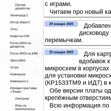
с играми.
Прочие
доработки
Читаем про новый к
Ленинград-2
Интер (Квант)
Добавле
29 января 2025
Этон
дисководу
Инфотон-030
перемычкам.
Ратон-9003 на
дискретах
Для карт
25 января 2025
Ратон-9003 на БМК
вдобавок к
SpeccyBob
микросхем в корпусах
Астра
для установки микрос
Компаньон
(КР1533ТМ9 и ИД7) в к
Компаньон-2
Игровая приставка
Обе версии платы о
«Эльф»
крепёжным отверстия
Описание
Всю информация по 
Игры на
оригинальных