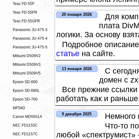
Teac FD-55F
Teac FD-55FR
Для комп
20 января 2026
Teac FD-55GFR
плата Div
Panasonic JU-475-3
логики. За основу взя
Panasonic JU-475-4
Подробное описание 
Panasonic JU-475-5
статье
на сайте.
Mitsumi D509V2
Mitsumi D509V3
С сегодн
13 января 2026
Mitsumi D509V5
домен с zx
Epson SD-600
Все прежние ссылки 
Epson SD-680L
работать как и раньше
Epson SD-700
MF58D
Немного 
9 декабря 2025
Canon MD5501A
Что-то п
NEC FD1155C
любой «спектрумист» -
NEC FD1157C