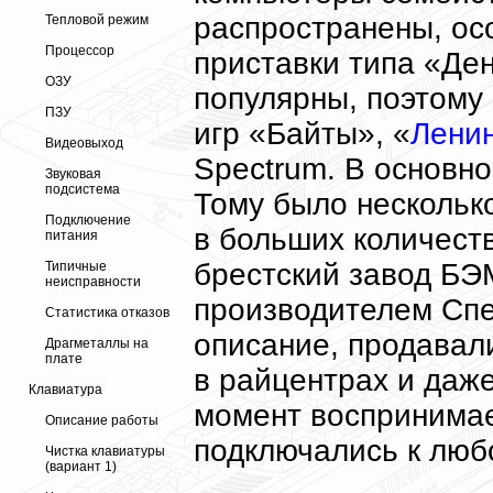
распространены, ос
Тепловой режим
Процессор
приставки типа «Де
ОЗУ
популярны, поэтому
ПЗУ
игр «Байты», «
Лени
Видеовыход
Spectrum. В основн
Звуковая
подсистема
Тому было несколько
Подключение
в больших количеств
питания
брестский завод БЭ
Типичные
неисправности
производителем Спе
Статистика отказов
описание, продавали
Драгметаллы на
плате
в райцентрах и даже
Клавиатура
момент воспринимает
Описание работы
подключались к люб
Чистка клавиатуры
(вариант 1)