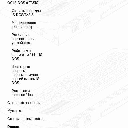
ОС iS-DOS и TASiS
Скачать софт для
iS-DOS/TASiS
Монтирование
образа *.img
Разбиение
винчестера на
устройства
Работаем с
форматом *.fdi в iS-
DOS
Некоторые
вопросы
несовместимости
версий систем iS-
DOS
Распаковка
архивов *.ipc
С чего всё началось
Мусорка
Ссылки по теме сайта
Donate