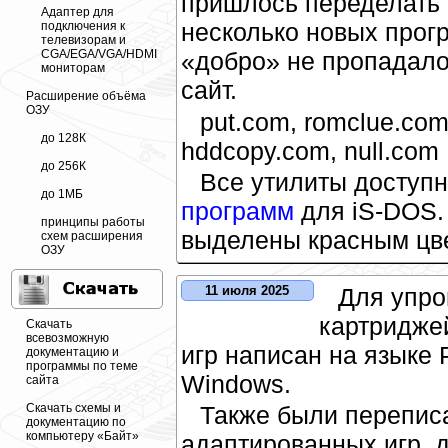
пришлось переделать 
Адаптер для
несколько новых прог
подключения к
телевизорам и
CGA/EGA/VGA/HDMI
«добро» не пропадало
мониторам
сайт.
Расширение объёма
ОЗУ
put.com, romclue.com
до 128К
hddcopy.com, null.com
до 256К
Все утилиты доступн
до 1МБ
программ
для iS-DOS.
принципы работы
выделены красным цв
схем расширения
ОЗУ
Для упро
11 июля 2025
картридже
Скачать
всевозможную
игр написан на языке 
документацию и
программы по теме
Windows.
сайта
Скачать схемы и
Также были переписа
документацию по
компьютеру «Байт»
адаптированных игр, 