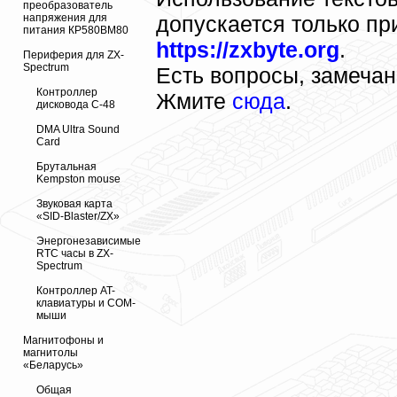
преобразователь
напряжения для
допускается только пр
питания КР580ВМ80
https://zxbyte.org
.
Периферия для ZX-
Spectrum
Есть вопросы, замеча
Контроллер
Жмите
сюда
.
дисковода С-48
DMA Ultra Sound
Card
Брутальная
Kempston mouse
Звуковая карта
«SID-Blaster/ZX»
Энергонезависимые
RTC часы в ZX-
Spectrum
Контроллер AT-
клавиатуры и COM-
мыши
Магнитофоны и
магнитолы
«Беларусь»
Общая