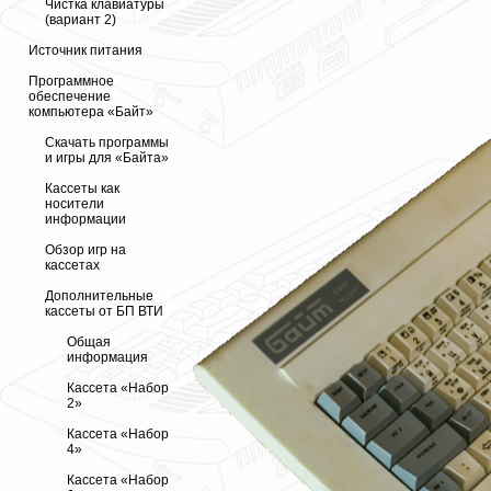
Чистка клавиатуры
(вариант 2)
Источник питания
Программное
обеспечение
компьютера «Байт»
Скачать программы
и игры для «Байта»
Кассеты как
носители
информации
Обзор игр на
кассетах
Дополнительные
кассеты от БП ВТИ
Общая
информация
Кассета «Набор
2»
Кассета «Набор
4»
Кассета «Набор