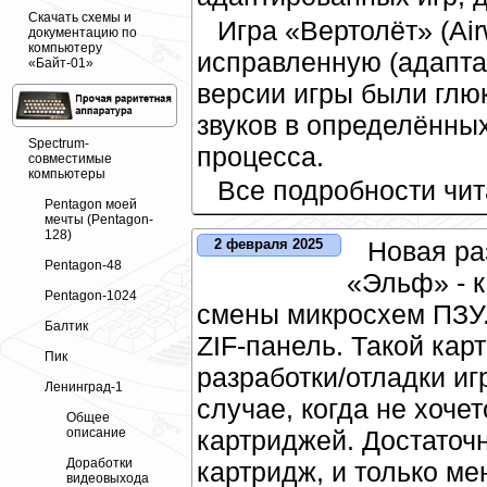
Скачать схемы и
Игра «Вертолёт» (Airw
документацию по
компьютеру
исправленную (адаптац
«Байт-01»
версии игры были глю
звуков в определённы
Spectrum-
процесса.
совместимые
компьютеры
Все подробности чи
Pentagon моей
мечты (Pentagon-
128)
Новая ра
2 февраля 2025
Pentagon-48
«Эльф» - 
Pentagon-1024
смены микросхем ПЗУ.
Балтик
ZIF-панель. Такой кар
Пик
разработки/отладки игр
Ленинград-1
случае, когда не хоче
Общее
описание
картриджей. Достаточн
Доработки
картридж, и только м
видеовыхода