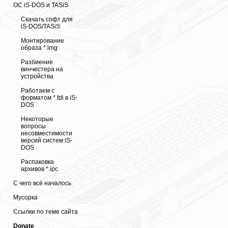
ОС iS-DOS и TASiS
Скачать софт для
iS-DOS/TASiS
Монтирование
образа *.img
Разбиение
винчестера на
устройства
Работаем с
форматом *.fdi в iS-
DOS
Некоторые
вопросы
несовместимости
версий систем iS-
DOS
Распаковка
архивов *.ipc
С чего всё началось
Мусорка
Ссылки по теме сайта
Donate