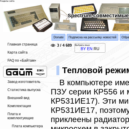
Разделы сайта
Spectrum-совместимые
Donate
Подписка на рассылку новостей
Обра
Главная страница
3 / 4 689
Выбрать язык
BY
EN
RU
Карта сайта
FAQ по «Байтам»
Тепловой режи
В компьютере им
Завод-изготовитель
ПЗУ серии КР556 и 
Статистика выпуска
Внешний вид
КР531ИЕ17). Эти ми
Комплектация
КР531ИЕ17, поэтому
Плата и
приклеены радиатор
комплектующие
микросхем в закрыт
Плата компьютера