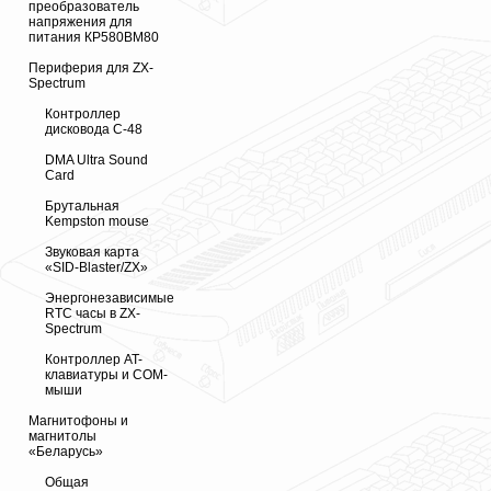
преобразователь
напряжения для
питания КР580ВМ80
Периферия для ZX-
Spectrum
Контроллер
дисковода С-48
DMA Ultra Sound
Card
Брутальная
Kempston mouse
Звуковая карта
«SID-Blaster/ZX»
Энергонезависимые
RTC часы в ZX-
Spectrum
Контроллер AT-
клавиатуры и COM-
мыши
Магнитофоны и
магнитолы
«Беларусь»
Общая