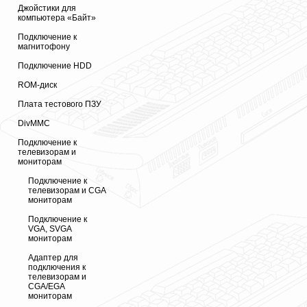
Джойстики для
компьютера «Байт»
Подключение к
магнитофону
Подключение HDD
ROM-диск
Плата тестового ПЗУ
DivMMC
Подключение к
телевизорам и
мониторам
Подключение к
телевизорам и CGA
мониторам
Подключение к
VGA, SVGA
мониторам
Адаптер для
подключения к
телевизорам и
CGA/EGA
мониторам