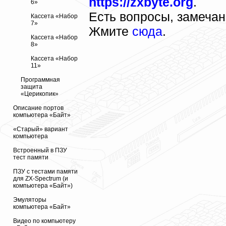
https://zxbyte.org
.
6»
Есть вопросы, замеча
Кассета «Набор
7»
Жмите
сюда
.
Кассета «Набор
8»
Кассета «Набор
11»
Программная
защита
«Церикопик»
Описание портов
компьютера «Байт»
«Старый» вариант
компьютера
Встроенный в ПЗУ
тест памяти
ПЗУ с тестами памяти
для ZX-Spectrum (и
компьютера «Байт»)
Эмуляторы
компьютера «Байт»
Видео по компьютеру