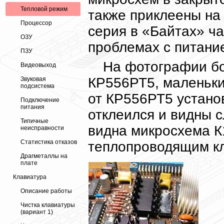
Тепловой режим
также приклеены на 
Процессор
серия в «Байтах» ча
ОЗУ
проблемах с питани
ПЗУ
На фотографии б
Видеовыход
КР556РТ5, маленьки
Звуковая
подсистема
от КР556РТ5 устано
Подключение
питания
отклеился и видны с
Типичные
видна микросхема К
неисправности
Статистика отказов
теплопроводящим к
Драгметаллы на
плате
Клавиатура
Описание работы
Чистка клавиатуры
(вариант 1)