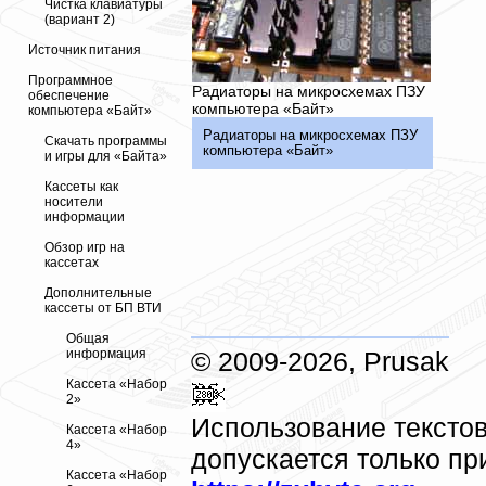
Чистка клавиатуры
(вариант 2)
Источник питания
Программное
Радиаторы на микросхемах ПЗУ
обеспечение
компьютера «Байт»
компьютера «Байт»
Радиаторы на микросхемах ПЗУ
Скачать программы
компьютера «Байт»
и игры для «Байта»
Кассеты как
носители
информации
Обзор игр на
кассетах
Дополнительные
кассеты от БП ВТИ
Общая
© 2009-2026, Prusak
информация
Кассета «Набор
2»
Использование текстов
Кассета «Набор
4»
допускается только пр
Кассета «Набор