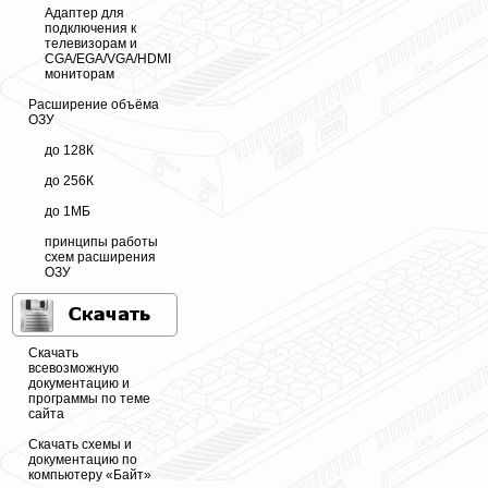
Адаптер для
подключения к
телевизорам и
CGA/EGA/VGA/HDMI
мониторам
Расширение объёма
ОЗУ
до 128К
до 256К
до 1МБ
принципы работы
схем расширения
ОЗУ
Скачать
всевозможную
документацию и
программы по теме
сайта
Скачать схемы и
документацию по
компьютеру «Байт»