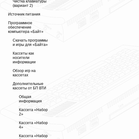
Чистка клавиатуры
(вариант 2)
Источник питания
Программное
обеспечение
компьютера «Байт»
Скачать программы
и игры для «Байта»
Кассеты как
носители
информации
Обзор игр на
кассетах
Дополнительные
кассеты от БП ВТИ
Общая
информация
Кассета «Набор
2»
Кассета «Набор
4»
Кассета «Набор