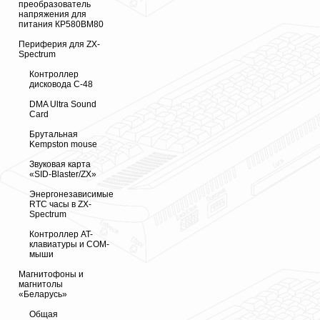
преобразователь
напряжения для
питания КР580ВМ80
Периферия для ZX-
Spectrum
Контроллер
дисковода С-48
DMA Ultra Sound
Card
Брутальная
Kempston mouse
Звуковая карта
«SID-Blaster/ZX»
Энергонезависимые
RTC часы в ZX-
Spectrum
Контроллер AT-
клавиатуры и COM-
мыши
Магнитофоны и
магнитолы
«Беларусь»
Общая