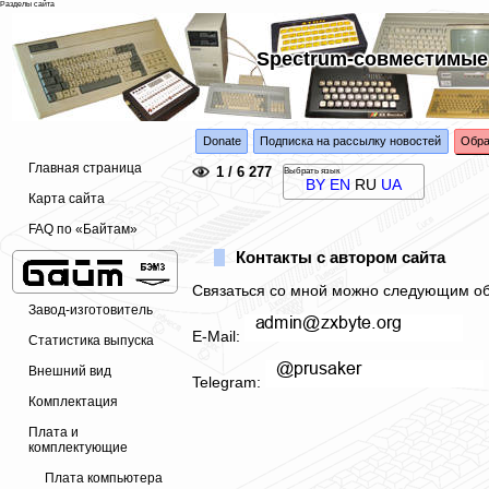
Разделы сайта
Spectrum-совместимые
Donate
Подписка на рассылку новостей
Обра
Главная страница
1 / 6 277
Выбрать язык
BY
EN
RU
UA
Карта сайта
FAQ по «Байтам»
Контакты с автором сайта
Связаться со мной можно следующим о
Завод-изготовитель
E-Mail:
Статистика выпуска
Внешний вид
Telegram:
Комплектация
Плата и
комплектующие
Плата компьютера