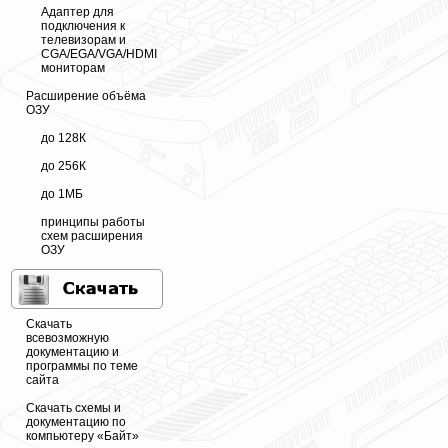
Адаптер для
подключения к
телевизорам и
CGA/EGA/VGA/HDMI
мониторам
Расширение объёма
ОЗУ
до 128К
до 256К
до 1МБ
принципы работы
схем расширения
ОЗУ
Скачать
всевозможную
документацию и
программы по теме
сайта
Скачать схемы и
документацию по
компьютеру «Байт»