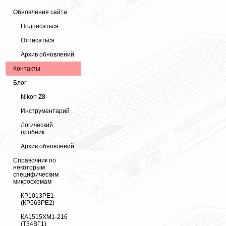
Обновления сайта
Подписаться
Отписаться
Архив обновлений
Контакты
Блог
Nikon Z8
Инструментарий
Логический
пробник
Архив обновлений
Справочник по
некоторым
специфическим
микросхемам
КР1013РЕ1
(КР563РЕ2)
КА1515ХМ1-216
(Т34ВГ1)