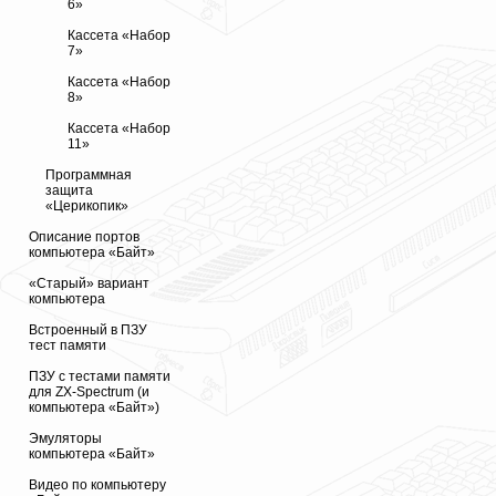
6»
Кассета «Набор
7»
Кассета «Набор
8»
Кассета «Набор
11»
Программная
защита
«Церикопик»
Описание портов
компьютера «Байт»
«Старый» вариант
компьютера
Встроенный в ПЗУ
тест памяти
ПЗУ с тестами памяти
для ZX-Spectrum (и
компьютера «Байт»)
Эмуляторы
компьютера «Байт»
Видео по компьютеру