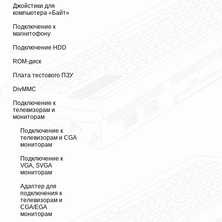
Джойстики для
компьютера «Байт»
Подключение к
магнитофону
Подключение HDD
ROM-диск
Плата тестового ПЗУ
DivMMC
Подключение к
телевизорам и
мониторам
Подключение к
телевизорам и CGA
мониторам
Подключение к
VGA, SVGA
мониторам
Адаптер для
подключения к
телевизорам и
CGA/EGA
мониторам