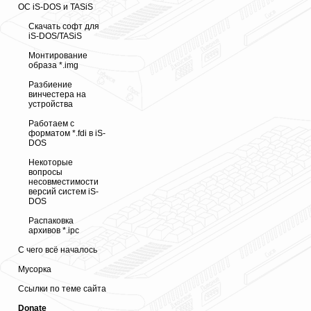
ОС iS-DOS и TASiS
Скачать софт для
iS-DOS/TASiS
Монтирование
образа *.img
Разбиение
винчестера на
устройства
Работаем с
форматом *.fdi в iS-
DOS
Некоторые
вопросы
несовместимости
версий систем iS-
DOS
Распаковка
архивов *.ipc
С чего всё началось
Мусорка
Ссылки по теме сайта
Donate