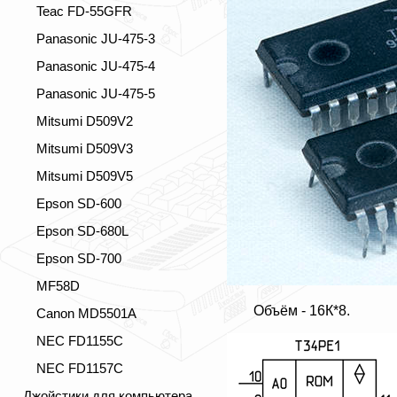
Teac FD-55GFR
Panasonic JU-475-3
Panasonic JU-475-4
Panasonic JU-475-5
Mitsumi D509V2
Mitsumi D509V3
Mitsumi D509V5
Epson SD-600
Epson SD-680L
Epson SD-700
MF58D
Объём - 16К*8.
Canon MD5501A
NEC FD1155C
NEC FD1157C
Джойстики для компьютера