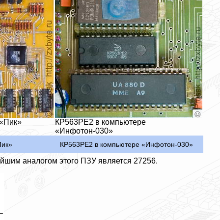
 «Пик»
КР563РЕ2 в компьютере
«Инфотон-030»
Пик»
КР563РЕ2 в компьютере «Инфотон-030»
айшим аналогом этого ПЗУ является 27256.