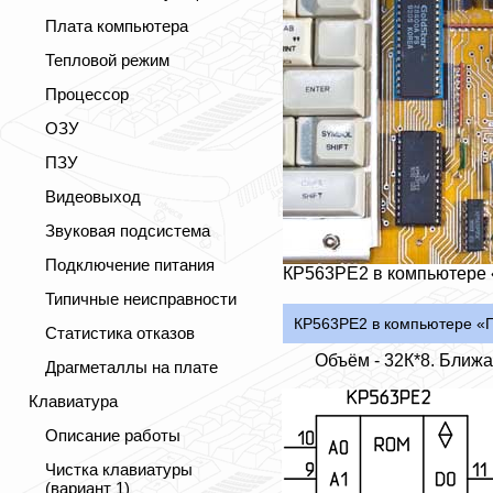
Плата компьютера
Тепловой режим
Процессор
ОЗУ
ПЗУ
Видеовыход
Звуковая подсистема
Подключение питания
КР563РЕ2 в компьютере
Типичные неисправности
КР563РЕ2 в компьютере «
Статистика отказов
Объём - 32К*8. Ближ
Драгметаллы на плате
Клавиатура
Описание работы
Чистка клавиатуры
(вариант 1)