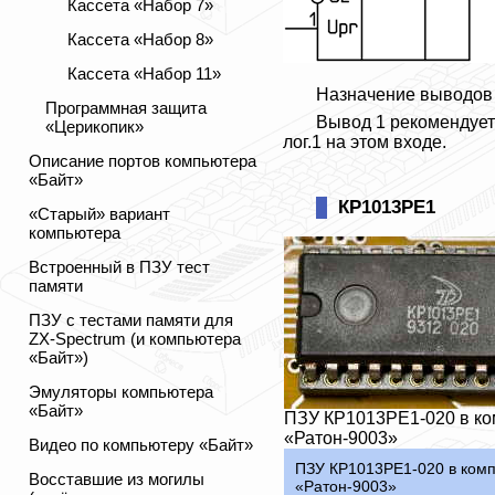
Кассета «Набор 7»
Кассета «Набор 8»
Кассета «Набор 11»
Назначение выводов т
Программная защита
Вывод 1 рекомендуетс
«Церикопик»
лог.1 на этом входе.
Описание портов компьютера
«Байт»
КР1013РЕ1
«Старый» вариант
компьютера
Встроенный в ПЗУ тест
памяти
ПЗУ с тестами памяти для
ZX-Spectrum (и компьютера
«Байт»)
Эмуляторы компьютера
«Байт»
ПЗУ КР1013РЕ1-020 в к
«Ратон-9003»
Видео по компьютеру «Байт»
ПЗУ КР1013РЕ1-020 в ком
Восставшие из могилы
«Ратон-9003»