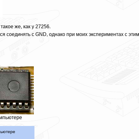
акое же, как у 27256.
я соединять с GND, однако при моих экспериментах с этими 
омпьютере
пьютере