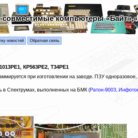
-совместимые компьютеры «Байт»,«Б
лку новостей
Обратная связь
013РЕ1, КР563РЕ2, Т34РЕ1
аммируется при изготовлении на заводе. ПЗУ одноразовое
ь в Спектрумах, выполненных на БМК (
Ратон-9003
,
Инфото