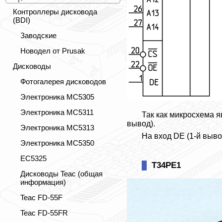
Контроллеры дисковода
(BDI)
Заводские
Новодел от Prusak
Дисководы
Фотогалерея дисководов
Электроника МС5305
Электроника МС5311
Так как микросхема я
вывод).
Электроника МС5313
На вход DE (1-й выво
Электроника МС5350
ЕС5325
Т34РЕ1
Дисководы Teac (общая
информация)
Teac FD-55F
Teac FD-55FR