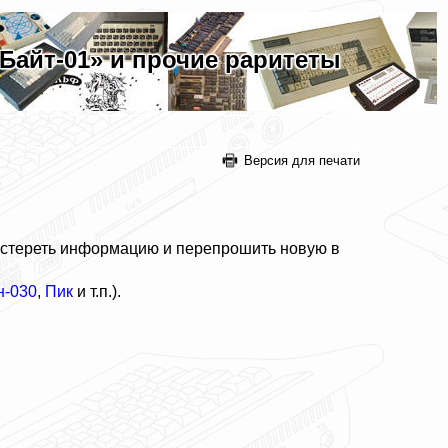
айт-01» и прочие раритеты
Версия для печати
, стереть информацию и перепрошить новую в
н-030
,
Пик
и т.п.).