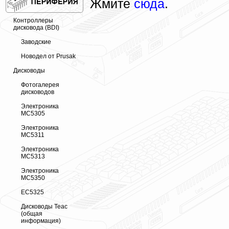
Жмите
сюда
.
Контроллеры
дисковода (BDI)
Заводские
Новодел от Prusak
Дисководы
Фотогалерея
дисководов
Электроника
МС5305
Электроника
МС5311
Электроника
МС5313
Электроника
МС5350
ЕС5325
Дисководы Teac
(общая
информация)