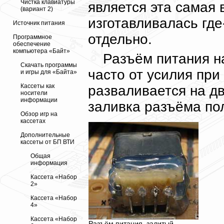
Чистка клавиатуры
является эта самая 
(вариант 2)
изготавливалась где
Источник питания
отдельно.
Программное
обеспечение
компьютера «Байт»
Разъём питания н
Скачать программы
часто от усилия при
и игры для «Байта»
Кассеты как
разваливается на дв
носители
информации
заливка разъёма по
Обзор игр на
кассетах
Дополнительные
кассеты от БП ВТИ
Общая
информация
Кассета «Набор
2»
Кассета «Набор
4»
Кассета «Набор
Разъём питания, залитый