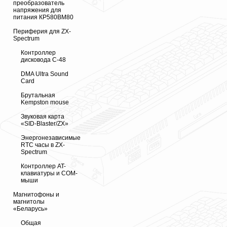
преобразователь
напряжения для
питания КР580ВМ80
Периферия для ZX-
Spectrum
Контроллер
дисковода С-48
DMA Ultra Sound
Card
Брутальная
Kempston mouse
Звуковая карта
«SID-Blaster/ZX»
Энергонезависимые
RTC часы в ZX-
Spectrum
Контроллер AT-
клавиатуры и COM-
мыши
Магнитофоны и
магнитолы
«Беларусь»
Общая