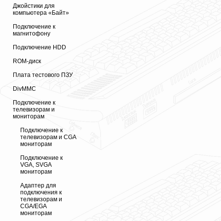
Джойстики для
компьютера «Байт»
Подключение к
магнитофону
Подключение HDD
ROM-диск
Плата тестового ПЗУ
DivMMC
Подключение к
телевизорам и
мониторам
Подключение к
телевизорам и CGA
мониторам
Подключение к
VGA, SVGA
мониторам
Адаптер для
подключения к
телевизорам и
CGA/EGA
мониторам