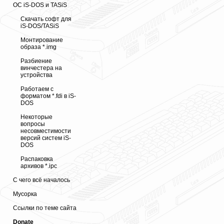
ОС iS-DOS и TASiS
Скачать софт для
iS-DOS/TASiS
Монтирование
образа *.img
Разбиение
винчестера на
устройства
Работаем с
форматом *.fdi в iS-
DOS
Некоторые
вопросы
несовместимости
версий систем iS-
DOS
Распаковка
архивов *.ipc
С чего всё началось
Мусорка
Ссылки по теме сайта
Donate