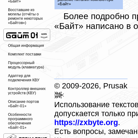
«Байт»
«Байт»
Восставшие из
Более подробно п
могилы (отчёты о
ремонте некоторых
«Байтов»)
«Байт» написано в 
Общая информация
Комплект поставки
Процессорный
модуль (клавиатура)
Адаптер для
подключения КВУ
© 2009-2026, Prusak
Контроллер внешних
устройств (КВУ)
Описание портов
Использование текстов
«Байт-01»
допускается только пр
Особенности
программного
https://zxbyte.org
.
обеспечения
«Байт-01»
Есть вопросы, замеча