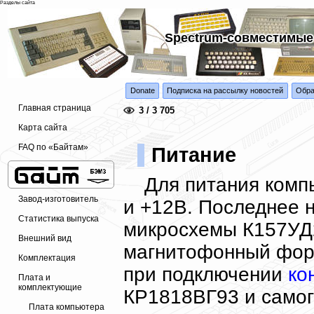
Разделы сайта
Spectrum-совместимые
Donate
Подписка на рассылку новостей
Обра
Главная страница
3 / 3 705
Карта сайта
FAQ по «Байтам»
Питание
Для питания комп
Завод-изготовитель
и +12В. Последнее 
Статистика выпуска
микросхемы К157УД2
Внешний вид
магнитофонный форм
Комплектация
при подключении
ко
Плата и
комплектующие
КР1818ВГ93 и само
Плата компьютера