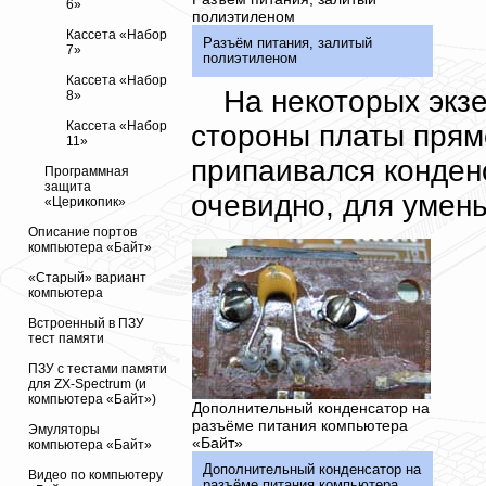
6»
полиэтиленом
Кассета «Набор
Разъём питания, залитый
7»
полиэтиленом
Кассета «Набор
На некоторых экз
8»
Кассета «Набор
стороны платы прям
11»
припаивался конден
Программная
защита
очевидно, для умен
«Церикопик»
Описание портов
компьютера «Байт»
«Старый» вариант
компьютера
Встроенный в ПЗУ
тест памяти
ПЗУ с тестами памяти
для ZX-Spectrum (и
компьютера «Байт»)
Дополнительный конденсатор на
разъёме питания компьютера
Эмуляторы
«Байт»
компьютера «Байт»
Дополнительный конденсатор на
Видео по компьютеру
разъёме питания компьютера