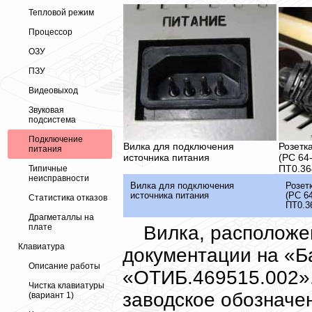
Тепловой режим
Процессор
ОЗУ
ПЗУ
Видеовыход
Звуковая
подсистема
Подключение
Вилка для подключения
Розетк
питания
источника питания
(РС 64
ПТ0.36
Типичные
неисправности
Вилка для подключения
Розет
источника питания
(РС 6
Статистика отказов
ПТ0.3
Драгметаллы на
Вилка, расположе
плате
Клавиатура
документации на «Б
Описание работы
«ОТИБ.469515.002». 
Чистка клавиатуры
заводское обозначе
(вариант 1)