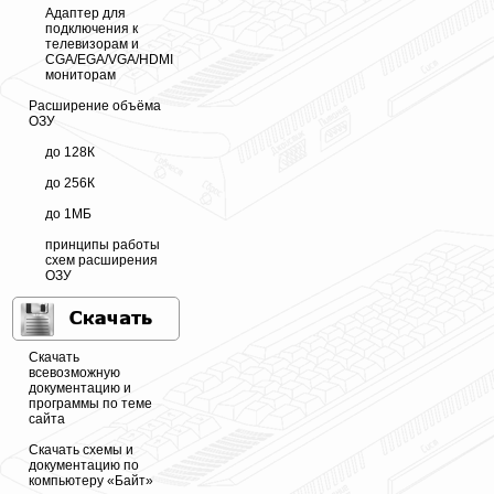
Адаптер для
подключения к
телевизорам и
CGA/EGA/VGA/HDMI
мониторам
Расширение объёма
ОЗУ
до 128К
до 256К
до 1МБ
принципы работы
схем расширения
ОЗУ
Скачать
всевозможную
документацию и
программы по теме
сайта
Скачать схемы и
документацию по
компьютеру «Байт»