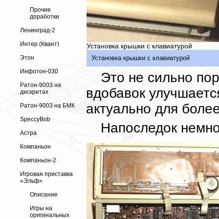
Прочие
доработки
Ленинград-2
Интер (Квант)
Установка крышки с клавиатурой
Этон
Установка крышки с клавиатурой
Инфотон-030
Это не сильно по
Ратон-9003 на
вдобавок улучшает
дискретах
актуально для боле
Ратон-9003 на БМК
SpeccyBob
Напоследок немно
Астра
Компаньон
Компаньон-2
Игровая приставка
«Эльф»
Описание
Игры на
оригинальных