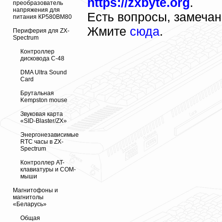
https://zxbyte.org
.
преобразователь
напряжения для
Есть вопросы, замеча
питания КР580ВМ80
Жмите
сюда
.
Периферия для ZX-
Spectrum
Контроллер
дисковода С-48
DMA Ultra Sound
Card
Брутальная
Kempston mouse
Звуковая карта
«SID-Blaster/ZX»
Энергонезависимые
RTC часы в ZX-
Spectrum
Контроллер AT-
клавиатуры и COM-
мыши
Магнитофоны и
магнитолы
«Беларусь»
Общая