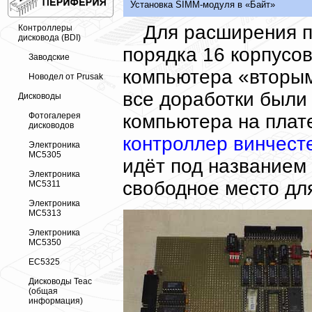
Установка SIMM-модуля в «Байт»
Для расширения п
Контроллеры
дисковода (BDI)
порядка 16 корпусов
Заводские
компьютера «вторым
Новодел от Prusak
все доработки были
Дисководы
компьютера на плат
Фотогалерея
дисководов
контроллер винчест
Электроника
МС5305
идёт под названием
Электроника
свободное место дл
МС5311
Электроника
МС5313
Электроника
МС5350
ЕС5325
Дисководы Teac
(общая
информация)