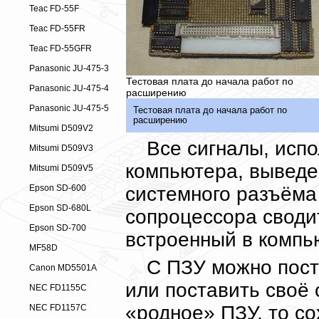
Teac FD-55F
Teac FD-55FR
Teac FD-55GFR
Panasonic JU-475-3
Тестовая плата до начала работ по
Panasonic JU-475-4
расширению
Panasonic JU-475-5
Тестовая плата до начала работ по
расширению
Mitsumi D509V2
Все сигналы, исп
Mitsumi D509V3
компьютера, выведе
Mitsumi D509V5
системного разъёма
Epson SD-600
Epson SD-680L
сопроцессора сводит
Epson SD-700
встроенный в компь
MF58D
С ПЗУ можно пост
Canon MD5501A
или поставить своё 
NEC FD1155C
«родное» ПЗУ, то со
NEC FD1157C