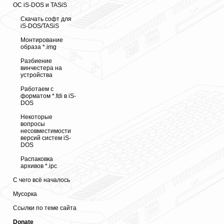
ОС iS-DOS и TASiS
Скачать софт для
iS-DOS/TASiS
Монтирование
образа *.img
Разбиение
винчестера на
устройства
Работаем с
форматом *.fdi в iS-
DOS
Некоторые
вопросы
несовместимости
версий систем iS-
DOS
Распаковка
архивов *.ipc
С чего всё началось
Мусорка
Ссылки по теме сайта
Donate