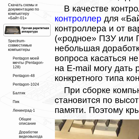
Скачать схемы и
В качестве контр
документацию по
компьютеру
контроллер
для «Бай
«Байт-01»
контроллера и от в
(«родное» ПЗУ или 
Spectrum-
совместимые
небольшая доработка
компьютеры
вопроса касаться не
Pentagon моей
мечты (Pentagon-
на E-mail могу дать
128)
конкретного типа ко
Pentagon-48
Pentagon-1024
При сборке компь
Балтик
становится по высот
Пик
памяти. Поэтому кр
Ленинград-1
Общее
описание
Доработки
видеовыхода