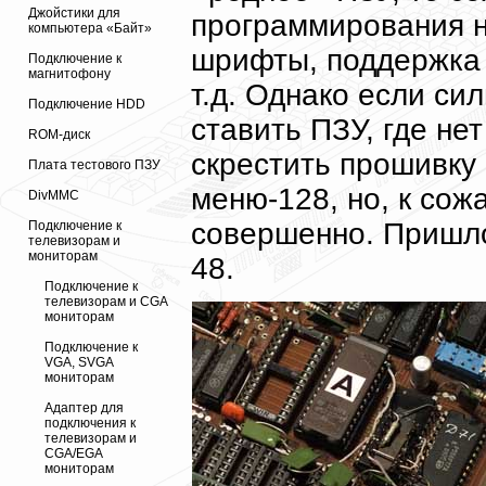
Джойстики для
программирования н
компьютера «Байт»
шрифты, поддержка
Подключение к
магнитофону
т.д. Однако если си
Подключение HDD
ставить ПЗУ, где не
ROM-диск
скрестить прошивку
Плата тестового ПЗУ
меню-128, но, к сож
DivMMC
совершенно. Пришло
Подключение к
телевизорам и
мониторам
48.
Подключение к
телевизорам и CGA
мониторам
Подключение к
VGA, SVGA
мониторам
Адаптер для
подключения к
телевизорам и
CGA/EGA
мониторам