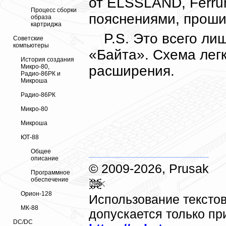
от ELSSLAND, Ferru
Процесс сборки
пояснениями, прошив
образа
картриджа
P.S. Это всего л
Советские
компьютеры
«Байта». Схема лег
История создания
расширения.
Микро-80,
Радио-86РК и
Микроша
Радио-86РК
Микро-80
Микроша
ЮТ-88
Общее
описание
© 2009-2026, Prusak
Программное
обеспечение
Орион-128
Использование текстов
МК-88
допускается только пр
DC/DC