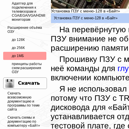
Адаптер для
подключения к
Установка ПЗУ с меню-128 в «Байт»
телевизорам и
CGA/EGA/VGA/HDMI
Установка ПЗУ с меню-128 в «Байт»
мониторам
На перевёрнутую 
Расширение объёма
ОЗУ
ПЗУ внимание не об
до 128К
расширению памяти 
до 256К
до 1МБ
Прошивку ПЗУ с м
принципы работы
неё команды для
гл
схем расширения
ОЗУ
включении компьюте
Я не использовал
Скачать
потому что ПЗУ с T
всевозможную
документацию и
дисковода для «Бай
программы по теме
сайта
устанавливается от
Скачать схемы и
документацию по
тестовой плате, где
компьютеру «Байт»