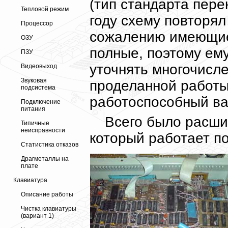
(тип стандарта пере
Тепловой режим
году схему повторял
Процессор
сожалению имеющие
ОЗУ
полные, поэтому ем
ПЗУ
уточнять многочисл
Видеовыход
Звуковая
проделанной работы
подсистема
работоспособный ва
Подключение
питания
Всего было расши
Типичные
неисправности
который работает по
Статистика отказов
Драгметаллы на
плате
Клавиатура
Описание работы
Чистка клавиатуры
(вариант 1)