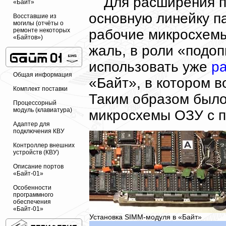
Для расширения п
«Байт»
основную линейку п
Восставшие из
могилы (отчёты о
рабочие микросхемы
ремонте некоторых
«Байтов»)
жаль, в роли «подо
использовать уже
р
Общая информация
«Байт», в котором в
Комплект поставки
Таким образом было
Процессорный
модуль (клавиатура)
микросхемы ОЗУ с п
Адаптер для
подключения КВУ
Контроллер внешних
устройств (КВУ)
Описание портов
«Байт-01»
Особенности
программного
обеспечения
«Байт-01»
Установка SIMM-модуля в «Байт»