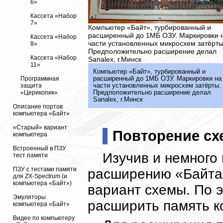
6»
Кассета «Набор
7»
Компьютер «Байт», турбированный и
расширенный до 1МБ ОЗУ. Маркировки 
Кассета «Набор
части установленных микросхем затёрты
8»
Предположительно расширение делал
Кассета «Набор
Sanalex, г.Минск
11»
Компьютер «Байт», турбированный и
расширенный до 1МБ ОЗУ. Маркировки на
Программная
части установленных микросхем затёрты.
защита
Предположительно расширение делал
«Церикопик»
Sanalex, г.Минск
Описание портов
компьютера «Байт»
«Старый» вариант
Повторение с
компьютера
Встроенный в ПЗУ
Изучив и немного
тест памяти
ПЗУ с тестами памяти
расширению «Байта»
для ZX-Spectrum (и
компьютера «Байт»)
вариант схемы. По 
Эмуляторы
расширить память ко
компьютера «Байт»
Видео по компьютеру