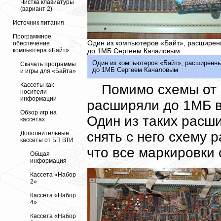
Чистка клавиатуры
(вариант 2)
Источник питания
Программное
Один из компьютеров «Байт», расшире
обеспечение
до 1МБ Сергеем Качаловым
компьютера «Байт»
Один из компьютеров «Байт», расширенн
Скачать программы
до 1МБ Сергеем Качаловым
и игры для «Байта»
Кассеты как
Помимо схемы от
носители
информации
расширяли до 1МБ в
Обзор игр на
Один из таких расши
кассетах
снять с него схему 
Дополнительные
кассеты от БП ВТИ
что все маркировки 
Общая
информация
Кассета «Набор
2»
Кассета «Набор
4»
Кассета «Набор