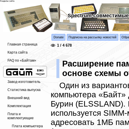
Разделы сайта
Spectrum-совместимые
Donate
Подписка на рассылку новостей
Обра
Главная страница
1 / 4 678
Карта сайта
FAQ по «Байтам»
Расширение пам
основе схемы 
Завод-изготовитель
Один из варианто
Статистика выпуска
компьютера «Байт» 
Внешний вид
Бурин (ELSSLAND). 
Комплектация
используется SIMM-
Плата и
комплектующие
адресовать 1МБ памя
Плата компьютера