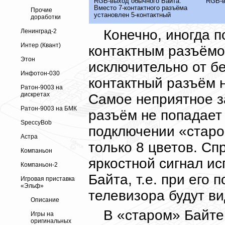
RGB-выход обычного Байта.
RGB-в
Вместо 7-контактного разъёма
Прочие
установлен 5-контактный
доработки
Конечно, иногда 
Ленинград-2
Интер (Квант)
контактным разъёмо
Этон
исключительно от бе
Инфотон-030
контактный разъём 
Ратон-9003 на
дискретах
Самое неприятное за
Ратон-9003 на БМК
разъём не попадает 
SpeccyBob
подключении «старо
Астра
только 8 цветов. Сп
Компаньон
яркостной сигнал и
Компаньон-2
Байта, т.е. при его
Игровая приставка
«Эльф»
телевизора будут ви
Описание
В «старом» Байте
Игры на
оригинальных