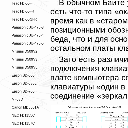
В обычном Байте 
Teac FD-55F
есть что-то типа «о
Teac FD-55FR
время как в «старом»
Teac FD-55GFR
позиционными обозн
Panasonic JU-475-3
Panasonic JU-475-4
беда, что и для осно
Panasonic JU-475-5
остальном платы кл
Mitsumi D509V2
Зато есть различ
Mitsumi D509V3
подключения клавиат
Mitsumi D509V5
плате компьютера с
Epson SD-600
Epson SD-680L
клавиатуры «один в 
Epson SD-700
соединение «зеркал
MF58D
Canon MD5501A
NEC FD1155C
NEC FD1157C