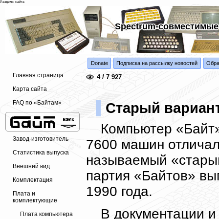
Разделы сайта
Spectrum-совместимые
Donate
Подписка на рассылку новостей
Обра
Главная страница
4 / 7 927
Карта сайта
FAQ по «Байтам»
Старый вариан
Компьютер «Байт»
Завод-изготовитель
7600 машин отличали
Статистика выпуска
называемый «старый
Внешний вид
партия «Байтов» вы
Комплектация
1990 года.
Плата и
комплектующие
В документации и 
Плата компьютера