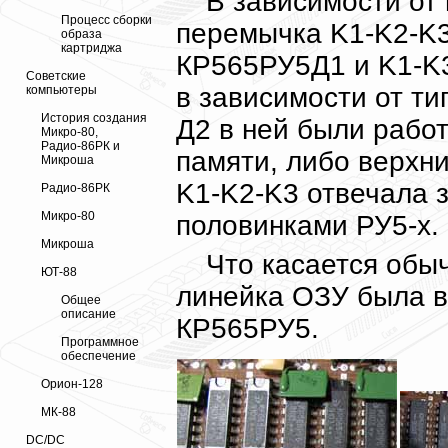
В зависимости от
Процесс сборки
перемычка K1-K2-K3
образа
картриджа
КР565РУ5Д1 и K1-K3
Советские
в зависимости от т
компьютеры
История создания
Д2 в ней были рабо
Микро-80,
Радио-86РК и
памяти, либо верхн
Микроша
K1-K2-K3 отвечала 
Радио-86РК
Микро-80
половинками РУ5-х.
Микроша
Что касается обыч
ЮТ-88
линейка ОЗУ была в
Общее
описание
КР565РУ5.
Программное
обеспечение
Орион-128
МК-88
DC/DC