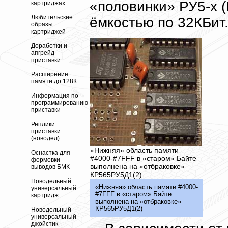
«половинки» РУ5-х
картриджах
Любительские
ёмкостью по 32КБит
образы
картриджей
Доработки и
апгрейд
приставки
Расширение
памяти до 128К
Информация по
программированию
приставки
Реплики
приставки
(новодел)
«Нижняя» область памяти
Оснастка для
#4000-#7FFF в «старом» Байте
формовки
выполнена на «отбраковке»
выводов БМК
КР565РУ5Д1(2)
Новодельный
«Нижняя» область памяти #4000-
универсальный
#7FFF в «старом» Байте
картридж
выполнена на «отбраковке»
КР565РУ5Д1(2)
Новодельный
универсальный
джойстик