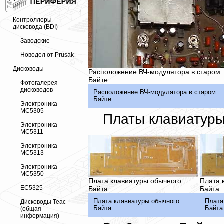
Контроллеры
дисковода (BDI)
Заводские
Новодел от Prusak
Дисководы
Расположение ВЧ-модулятора в старом
Байте
Фотогалерея
дисководов
Расположение ВЧ-модулятора в старом
Байте
Электроника
МС5305
Платы клавиатуры
Электроника
МС5311
Электроника
МС5313
Электроника
МС5350
Плата клавиатуры обычного
Плата 
ЕС5325
Байта
Байта
Плата клавиатуры обычного
Плата
Дисководы Teac
Байта
Байта
(общая
информация)