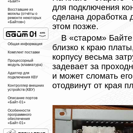
«Байт»
для подключения ко
Восставшие из
могилы (отчёты о
сделана доработка д
ремонте некоторых
«Байтов»)
этом позже.
В «старом» Байте
Общая информация
близко к краю платы
Комплект поставки
корпусу весьма затр
Процессорный
задевает за проход
модуль (клавиатура)
Адаптер для
и может сломать ег
подключения КВУ
отодвинут от края п
Контроллер внешних
устройств (КВУ)
Описание портов
«Байт-01»
Особенности
программного
обеспечения
«Байт-01»