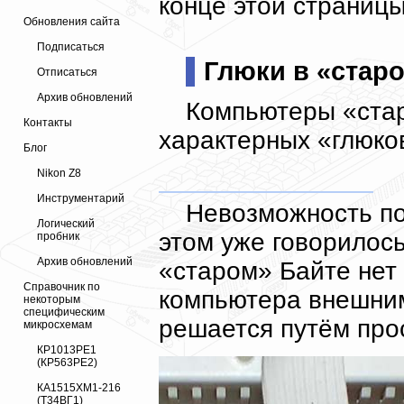
конце этой страницы
Обновления сайта
Подписаться
Глюки в «стар
Отписаться
Архив обновлений
Компьютеры «стар
Контакты
характерных «глюко
Блог
Nikon Z8
Инструментарий
Невозможность по
Логический
этом уже говорилос
пробник
Архив обновлений
«старом» Байте нет
Справочник по
компьютера внешним
некоторым
специфическим
решается путём про
микросхемам
КР1013РЕ1
(КР563РЕ2)
КА1515ХМ1-216
(Т34ВГ1)