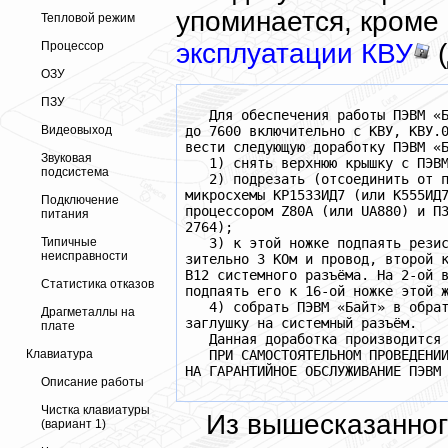
упоминается, кроме
Тепловой режим
эксплуатации КВУ
(
Процессор
ОЗУ
ПЗУ
   Для обеспечения работы ПЭВМ «Б
до 7600 включительно с КВУ, КВУ.0
Видеовыход
вести следующую доработку ПЭВМ «Б
Звуковая
   1) снять верхнюю крышку с ПЭВМ
подсистема
   2) подрезать (отсоединить от п
микросхемы КР1533ИД7 (или К555ИД7
Подключение
процессором Z80A (или UA880) и ПЗ
питания
2764);

   3) к этой ножке подпаять резис
Типичные
неисправности
зительно 3 КОм и провод, второй к
B12 системного разъёма. На 2-ой в
Статистика отказов
подпаять его к 16-ой ножке этой ж
   4) собрать ПЭВМ «Байт» в обрат
Драгметаллы на
заглушку на системный разъём.

плате
   Данная доработка производится 
   ПРИ САМОСТОЯТЕЛЬНОМ ПРОВЕДЕНИИ
Клавиатура
Описание работы
Чистка клавиатуры
Из вышесказанног
(вариант 1)