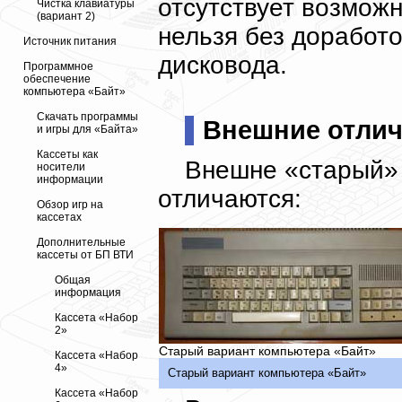
отсутствует возможн
Чистка клавиатуры
(вариант 2)
нельзя без доработ
Источник питания
дисковода.
Программное
обеспечение
компьютера «Байт»
Скачать программы
Внешние отли
и игры для «Байта»
Кассеты как
Внешне «старый» 
носители
информации
отличаются:
Обзор игр на
кассетах
Дополнительные
кассеты от БП ВТИ
Общая
информация
Кассета «Набор
2»
Старый вариант компьютера «Байт»
Кассета «Набор
4»
Старый вариант компьютера «Байт»
Кассета «Набор