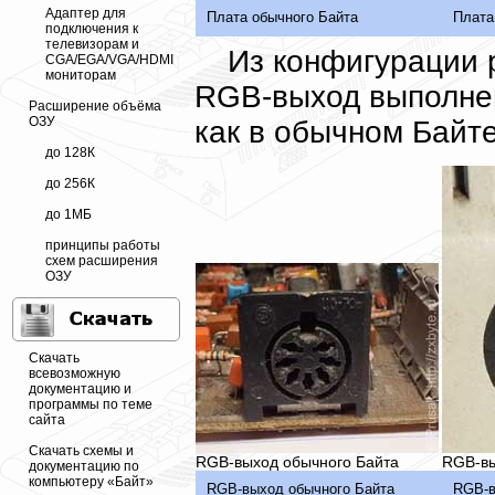
Адаптер для
Плата обычного Байта
Плата
подключения к
телевизорам и
Из конфигурации 
CGA/EGA/VGA/HDMI
мониторам
RGB-выход выполнен
Расширение объёма
ОЗУ
как в обычном Байт
до 128К
до 256К
до 1МБ
принципы работы
схем расширения
ОЗУ
Скачать
всевозможную
документацию и
программы по теме
сайта
Скачать схемы и
RGB-выход обычного Байта
RGB-вы
документацию по
компьютеру «Байт»
RGB-выход обычного Байта
RGB-в