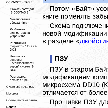
ОС iS-DOS и TASiS
Потом «Байт» усо
Скачать софт для
iS-DOS/TASiS
книге поменять забы
Монтирование
образа *.img
Схема подключен
Разбиение
новой модификации 
винчестера на
устройства
в разделе «
джойсти
Работаем с
форматом *.fdi в iS-
DOS
ПЗУ
Некоторые
вопросы
несовместимости
версий систем iS-
ПЗУ в старом Бай
DOS
модификациям комп
Распаковка
архивов *.ipc
микросхема DD10 (К
С чего всё началось
отличается от более
Мусорка
Прошивки ПЗУ для
Ссылки по теме сайта
Donate