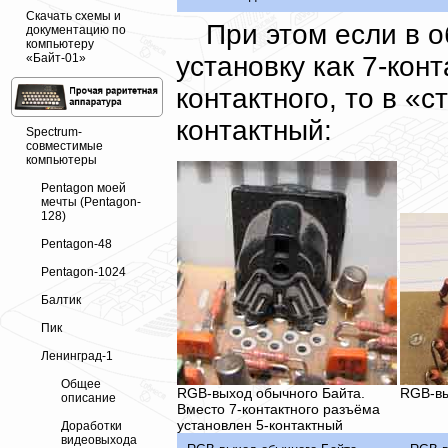
Скачать схемы и
При этом если в 
документацию по
компьютеру
установку как 7-конт
«Байт-01»
контактного, то в «
контактный:
Spectrum-
совместимые
компьютеры
Pentagon моей
мечты (Pentagon-
128)
Pentagon-48
Pentagon-1024
Балтик
Пик
Ленинград-1
Общее
RGB-выход обычного Байта.
RGB-вы
описание
Вместо 7-контактного разъёма
установлен 5-контактный
Доработки
видеовыхода