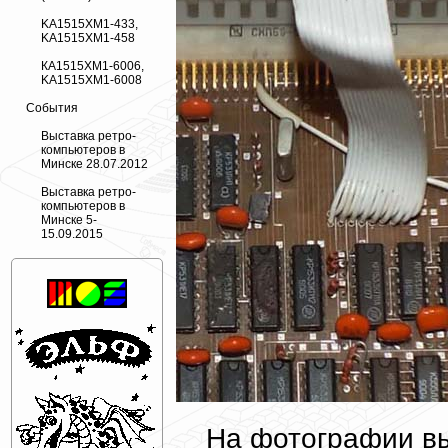
KA1515XM1-433,
KA1515XM1-458
КА1515ХМ1-6006,
KA1515XM1-6008
События
Выставка ретро-
компьютеров в
Минске 28.07.2012
Выставка ретро-
компьютеров в
Минске 5-
15.09.2015
На фотографии в