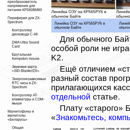
преобразователь
напряжения для
питания КР580ВМ80
Линейка ОЗУ на КР565РУ6 в
Линейк
обычном Байте
обычно
Периферия для ZX-
Spectrum
Линейка ОЗУ на КР565РУ6 в
Линей
обычном Байте
обычн
Контроллер
дисковода С-48
Для обычного Бай
DMA Ultra Sound
особой роли не игра
Card
Брутальная
K2.
Kempston mouse
Ещё отличием «ст
Звуковая карта
«SID-Blaster/ZX»
разный состав прог
Энергонезависимые
RTC часы в ZX-
прилагающихся кассе
Spectrum
отдельной
статье.
Контроллер AT-
клавиатуры и COM-
мыши
Плату «старого» Б
Магнитофоны и
«
Знакомьтесь, комп
магнитолы
«Беларусь»
Общая