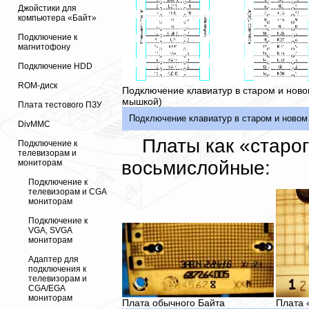
Джойстики для
компьютера «Байт»
Подключение к
магнитофону
Подключение HDD
ROM-диск
Подключение клавиатур в старом и ново
мышкой)
Плата тестового ПЗУ
Подключение клавиатур в старом и новом 
DivMMC
Платы как «старог
Подключение к
телевизорам и
восьмислойные:
мониторам
Подключение к
телевизорам и CGA
мониторам
Подключение к
VGA, SVGA
мониторам
Адаптер для
подключения к
телевизорам и
CGA/EGA
мониторам
Плата обычного Байта
Плата 