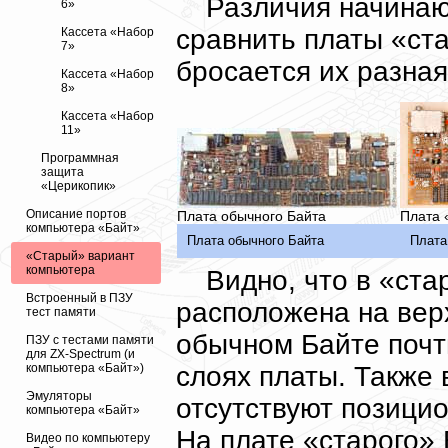
Различия начинаю
6»
сравнить платы «ста
Кассета «Набор
7»
бросается их разная
Кассета «Набор
8»
Кассета «Набор
11»
Программная
защита
«Церикопик»
Описание портов
Плата обычного Байта
Плата 
компьютера «Байт»
Плата обычного Байта
Плата
«Старый» вариант
компьютера
Видно, что в «ст
Встроенный в ПЗУ
расположена на верх
тест памяти
обычном Байте почт
ПЗУ с тестами памяти
для ZX-Spectrum (и
слоях платы. Также
компьютера «Байт»)
Эмуляторы
отсутствуют позици
компьютера «Байт»
На плате «старого»
Видео по компьютеру