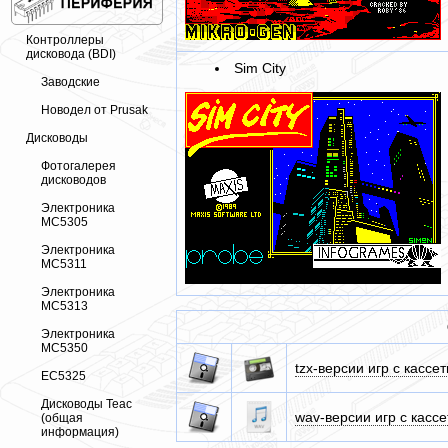
Контроллеры
дисковода (BDI)
Sim City
Заводские
Новодел от Prusak
Дисководы
Фотогалерея
дисководов
Электроника
МС5305
Электроника
МС5311
Электроника
МС5313
Электроника
МС5350
tzx-версии игр с касс
ЕС5325
Дисководы Teac
wav-версии игр с касс
(общая
информация)