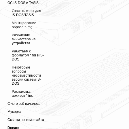
ОС iS-DOS и TASiS
Скачать софт для
iS-DOS/TASiS
Монтирование
образа *.img
Разбиение
винчестера на
устройства
Работаем с
форматом *.fdi в iS-
DOS
Некоторые
вопросы
несовместимости
версий систем iS-
DOS
Распаковка
архивов *.ipc
С чего всё началось
Мусорка
Ссылки по теме сайта
Donate