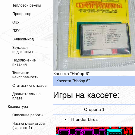
Тепловой режим
Процессор
ОЗУ
ПЗУ
Видеовыход
Звуковая
подсистема
Подключение
питания
Типичные
Кассета ″Набор 6″
неисправности
Кассета ″Набор 6″
Статистика отказов
Игры на кассете:
Драгметаллы на
плате
Клавиатура
Сторона 1
Описание работы
Thunder Birds
Чистка клавиатуры
(вариант 1)