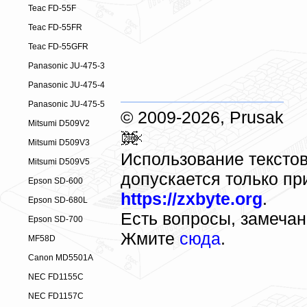
Teac FD-55F
Teac FD-55FR
Teac FD-55GFR
Panasonic JU-475-3
Panasonic JU-475-4
Panasonic JU-475-5
© 2009-2026, Prusak
Mitsumi D509V2
Mitsumi D509V3
Использование текстов
Mitsumi D509V5
допускается только пр
Epson SD-600
https://zxbyte.org
.
Epson SD-680L
Есть вопросы, замеча
Epson SD-700
Жмите
сюда
.
MF58D
Canon MD5501A
NEC FD1155C
NEC FD1157C