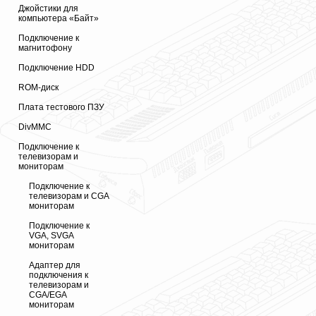
Джойстики для
компьютера «Байт»
Подключение к
магнитофону
Подключение HDD
ROM-диск
Плата тестового ПЗУ
DivMMC
Подключение к
телевизорам и
мониторам
Подключение к
телевизорам и CGA
мониторам
Подключение к
VGA, SVGA
мониторам
Адаптер для
подключения к
телевизорам и
CGA/EGA
мониторам