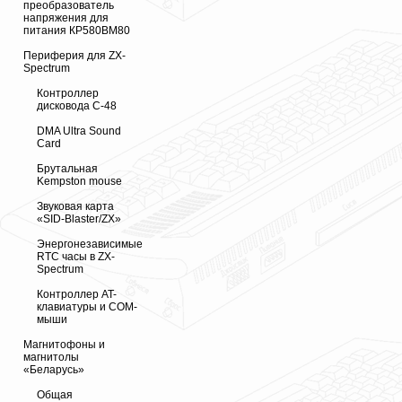
преобразователь
напряжения для
питания КР580ВМ80
Периферия для ZX-
Spectrum
Контроллер
дисковода С-48
DMA Ultra Sound
Card
Брутальная
Kempston mouse
Звуковая карта
«SID-Blaster/ZX»
Энергонезависимые
RTC часы в ZX-
Spectrum
Контроллер AT-
клавиатуры и COM-
мыши
Магнитофоны и
магнитолы
«Беларусь»
Общая