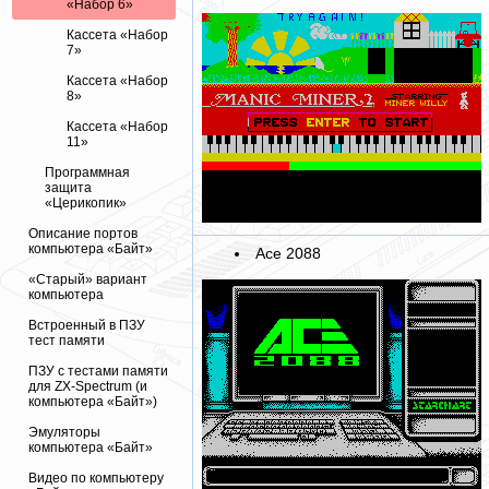
«Набор 6»
Кассета «Набор
7»
Кассета «Набор
8»
Кассета «Набор
11»
Программная
защита
«Церикопик»
Описание портов
компьютера «Байт»
Ace 2088
«Старый» вариант
компьютера
Встроенный в ПЗУ
тест памяти
ПЗУ с тестами памяти
для ZX-Spectrum (и
компьютера «Байт»)
Эмуляторы
компьютера «Байт»
Видео по компьютеру