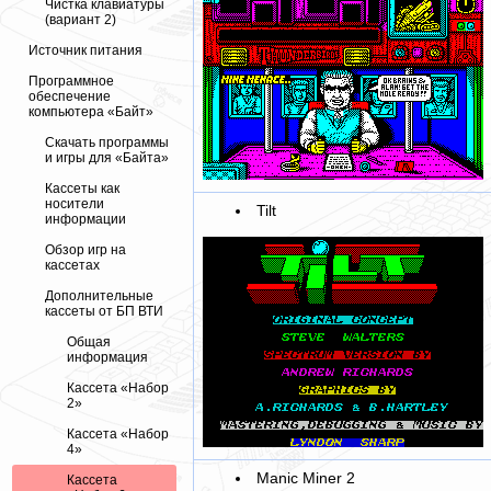
Чистка клавиатуры
(вариант 2)
Источник питания
Программное
обеспечение
компьютера «Байт»
Скачать программы
и игры для «Байта»
Кассеты как
носители
Tilt
информации
Обзор игр на
кассетах
Дополнительные
кассеты от БП ВТИ
Общая
информация
Кассета «Набор
2»
Кассета «Набор
4»
Manic Miner 2
Кассета