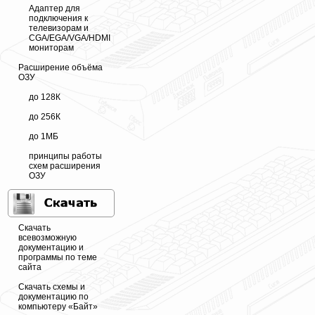
Адаптер для
подключения к
телевизорам и
CGA/EGA/VGA/HDMI
мониторам
Расширение объёма
ОЗУ
до 128К
до 256К
до 1МБ
принципы работы
схем расширения
ОЗУ
Скачать
всевозможную
документацию и
программы по теме
сайта
Скачать схемы и
документацию по
компьютеру «Байт»