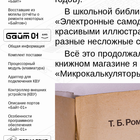
«Байт»
В школьной библи
Восставшие из
могилы (отчёты о
«Электронные самоде
ремонте некоторых
«Байтов»)
красивыми иллюстра
разные несложные 
Общая информация
Всё это продолжал
Комплект поставки
книжном магазине я 
Процессорный
модуль (клавиатура)
«Микрокалькуляторы 
Адаптер для
подключения КВУ
Контроллер внешних
устройств (КВУ)
Описание портов
«Байт-01»
Особенности
программного
обеспечения
«Байт-01»