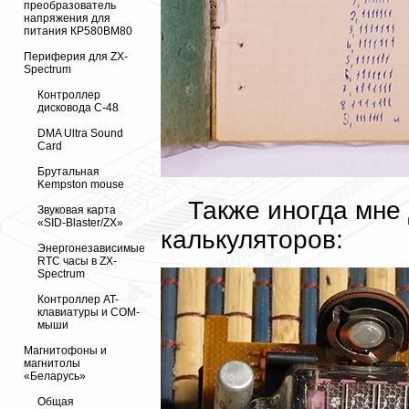
преобразователь
напряжения для
питания КР580ВМ80
Периферия для ZX-
Spectrum
Контроллер
дисковода С-48
DMA Ultra Sound
Card
Брутальная
Kempston mouse
Также иногда мне
Звуковая карта
«SID-Blaster/ZX»
калькуляторов:
Энергонезависимые
RTC часы в ZX-
Spectrum
Контроллер AT-
клавиатуры и COM-
мыши
Магнитофоны и
магнитолы
«Беларусь»
Общая