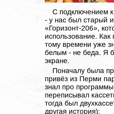
С подключением к
- у нас был старый 
«Горизонт-206», ко
использование. Как 
тому времени уже зн
белым - не беда. Я б
экране.
Поначалу была пр
привёз из Перми пар
знал про программы
переписывал кассет
тогда был двухкассет
другая история):