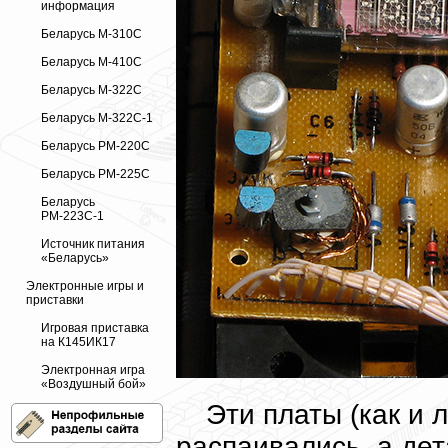
информация
Беларусь М-310С
Беларусь М-410С
Беларусь М-322С
Беларусь М-322С-1
Беларусь РМ-220С
Беларусь РМ-225С
Беларусь
РМ-223С-1
Источник питания
«Беларусь»
Электронные игры и
приставки
Игровая приставка
на К145ИК17
Электронная игра
«Воздушный бой»
Эти платы (как и 
распаивались, а дет