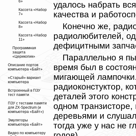
6»
удалось набрать вся
Кассета «Набор
качества и работосп
7»
Кассета «Набор
Конечно же, ради
8»
радиолюбителей, од
Кассета «Набор
11»
дефицитными запча
Программная
защита
Параллельно я пы
«Церикопик»
время был в состоя
Описание портов
компьютера «Байт»
мигающей лампочки
«Старый» вариант
компьютера
радиоконстуктор, ко
Встроенный в ПЗУ
деталей этого конст
тест памяти
ПЗУ с тестами памяти
одном транзисторе,
для ZX-Spectrum (и
компьютера «Байт»)
деревьями и слушал
Эмуляторы
тогда уже у нас не 
компьютера «Байт»
годов).
Видео по компьютеру