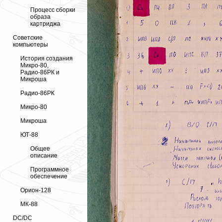
Процесс сборки
образа
картриджа
Советские
компьютеры
История создания
Микро-80,
Радио-86РК и
Микроша
Радио-86РК
Микро-80
Микроша
ЮТ-88
Общее
описание
Программное
обеспечение
Орион-128
МК-88
DC/DC