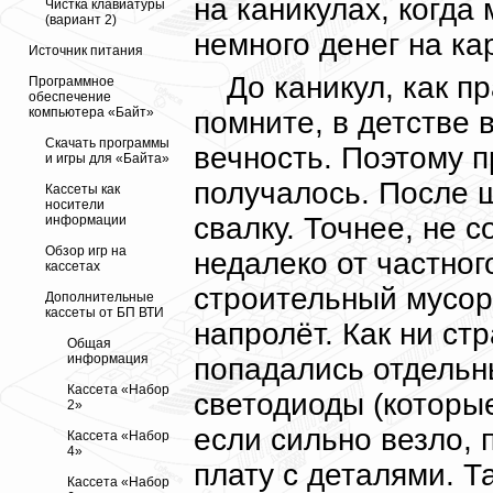
на каникулах, когда
Чистка клавиатуры
(вариант 2)
немного денег на к
Источник питания
До каникул, как п
Программное
обеспечение
компьютера «Байт»
помните, в детстве 
Скачать программы
вечность. Поэтому п
и игры для «Байта»
получалось. После 
Кассеты как
носители
свалку. Точнее, не с
информации
Обзор игр на
недалеко от частног
кассетах
строительный мусор,
Дополнительные
кассеты от БП ВТИ
напролёт. Как ни ст
Общая
информация
попадались отдельн
Кассета «Набор
светодиоды (которые
2»
если сильно везло,
Кассета «Набор
4»
плату с деталями. 
Кассета «Набор