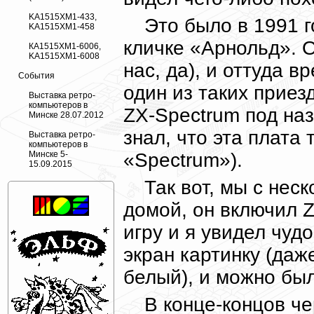
KA1515XM1-433,
Это было в 1991 г
KA1515XM1-458
кличке «Арнольд». О
КА1515ХМ1-6006,
KA1515XM1-6008
нас, да), и оттуда 
События
один из таких приез
Выставка ретро-
компьютеров в
ZX-Spectrum под на
Минске 28.07.2012
знал, что эта плата 
Выставка ретро-
компьютеров в
«Spectrum»).
Минске 5-
15.09.2015
Так вот, мы с не
домой, он включил Z
игру и я увидел чуд
экран картинку (даж
белый), и можно был
В конце-концов че