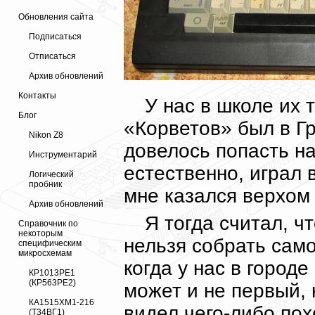
Обновления сайта
Подписаться
Отписаться
Архив обновлений
Контакты
У нас в школе их 
Блог
«Корветов» был в Гр
Nikon Z8
довелось попасть на
Инструментарий
естественно, играл 
Логический
пробник
мне казался верхом
Архив обновлений
Я тогда считал, ч
Справочник по
некоторым
нельзя собрать само
специфическим
микросхемам
когда у нас в город
КР1013РЕ1
(КР563РЕ2)
может и не первый, н
КА1515ХМ1-216
видел чего-либо пох
(Т34ВГ1)