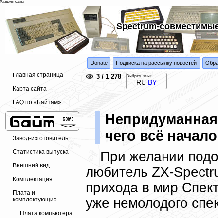
Разделы сайта
Spectrum-совместимые
Donate
Подписка на рассылку новостей
Обра
Главная страница
3 / 1 278
Выбрать язык
RU
BY
Карта сайта
FAQ по «Байтам»
Непридуманная 
чего всё началос
Завод-изготовитель
Статистика выпуска
При желании подо
Внешний вид
любитель ZX-Spectru
Комплектация
прихода в мир Спек
Плата и
уже немолодого спек
комплектующие
Плата компьютера