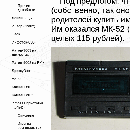
Под предлогом, ч
Прочие
(собственно, так он
доработки
родителей купить и
Ленинград-2
Интер (Квант)
Им оказался МК-52 (
Этон
целых 115 рублей):
Инфотон-030
Ратон-9003 на
дискретах
Ратон-9003 на БМК
SpeccyBob
Астра
Компаньон
Компаньон-2
Игровая приставка
«Эльф»
Описание
Игры на
оригинальных