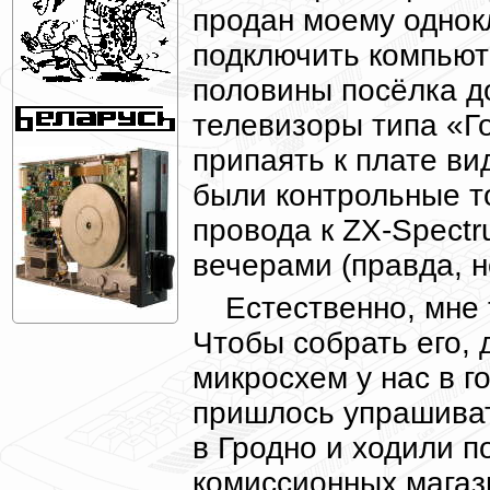
продан моему однок
подключить компьют
половины посёлка 
телевизоры типа «Г
припаять к плате ви
были контрольные то
провода к ZX-Spect
вечерами (правда, н
Естественно, мне 
Чтобы собрать его, д
микросхем у нас в г
пришлось упрашиват
в Гродно и ходили п
комиссионных магаз