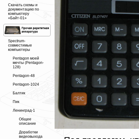
Скачать схемы и
документацию по
компьютеру
«Байт-01»
Spectrum-
совместимые
компьютеры
Pentagon моей
мечты (Pentagon-
128)
Pentagon-48
Pentagon-1024
Балтик
Пик
Ленинград-1
Общее
описание
Доработки
видеовыхода