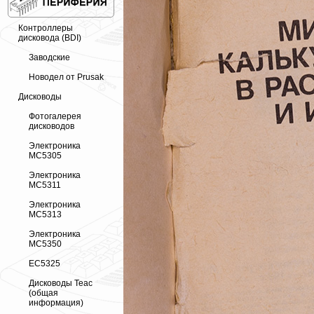
Контроллеры
дисковода (BDI)
Заводские
Новодел от Prusak
Дисководы
Фотогалерея
дисководов
Электроника
МС5305
Электроника
МС5311
Электроника
МС5313
Электроника
МС5350
ЕС5325
Дисководы Teac
(общая
информация)