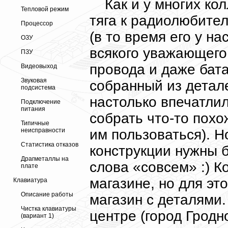
Как и у многих ко
Тепловой режим
тяга к радиолюбител
Процессор
(в то время его у на
ОЗУ
всякого уважающего
ПЗУ
провода и даже бата
Видеовыход
Звуковая
собранный из детал
подсистема
настолько впечатли
Подключение
питания
собрать что-то похо
Типичные
им пользоваться). Н
неисправности
Статистика отказов
конструкции нужны б
Драгметаллы на
слова «совсем» :) К
плате
магазине, но для это
Клавиатура
Описание работы
магазин с деталями
Чистка клавиатуры
центре (город Гродн
(вариант 1)