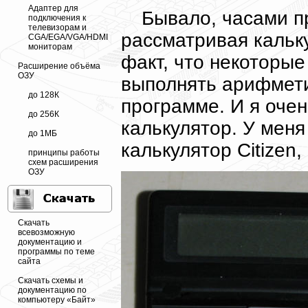
Адаптер для
Бывало, часами п
подключения к
телевизорам и
рассматривая кальку
CGA/EGA/VGA/HDMI
мониторам
факт, что некоторые
Расширение объёма
ОЗУ
выполнять арифмети
до 128К
программе. И я оче
до 256К
калькулятор. У меня
до 1МБ
калькулятор Citizen,
принципы работы
схем расширения
ОЗУ
Скачать
всевозможную
документацию и
программы по теме
сайта
Скачать схемы и
документацию по
компьютеру «Байт»