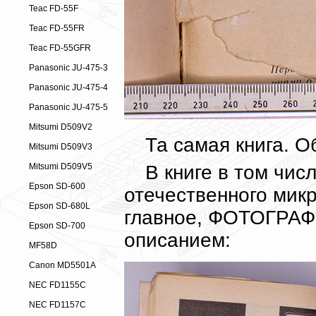
Teac FD-55F
Teac FD-55FR
Teac FD-55GFR
Panasonic JU-475-3
Panasonic JU-475-4
Panasonic JU-475-5
Mitsumi D509V2
Та самая книга. О
Mitsumi D509V3
В книге в том чис
Mitsumi D509V5
Epson SD-600
отечественного микр
Epson SD-680L
главное, ФОТОГРАФИ
Epson SD-700
описанием:
MF58D
Canon MD5501A
NEC FD1155C
NEC FD1157C