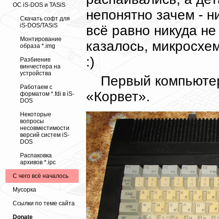
ОС iS-DOS и TASiS
непонятно зачем - н
Скачать софт для
iS-DOS/TASiS
всё равно никуда не 
Монтирование
казалось, микросхе
образа *.img
:)
Разбиение
винчестера на
устройства
Первый компьютер
Работаем с
«Корвет».
форматом *.fdi в iS-
DOS
Некоторые
вопросы
несовместимости
версий систем iS-
DOS
Распаковка
архивов *.ipc
С чего всё началось
Мусорка
Ссылки по теме сайта
Donate