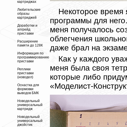
картриджах
Некоторое время я
Любительские
образы
картриджей
программы для него.
Доработки и
меня получалось со
апгрейд
приставки
облегчения школьной
Расширение
даже брал на экзаме
памяти до 128К
Информация по
Как у каждого ув
программированию
приставки
меня была своя тет
Реплики
приставки
которые либо приду
(новодел)
«Моделист-Конструк
Оснастка для
формовки
выводов БМК
Новодельный
универсальный
картридж
Новодельный
универсальный
джойстик