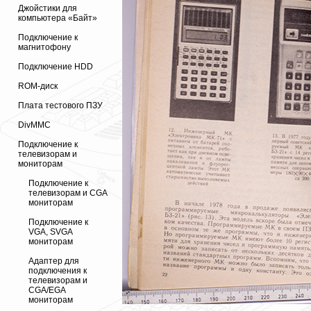
Джойстики для
компьютера «Байт»
Подключение к
магнитофону
Подключение HDD
ROM-диск
Плата тестового ПЗУ
DivMMC
Подключение к
телевизорам и
мониторам
Подключение к
телевизорам и CGA
мониторам
Подключение к
VGA, SVGA
мониторам
Адаптер для
подключения к
телевизорам и
CGA/EGA
мониторам