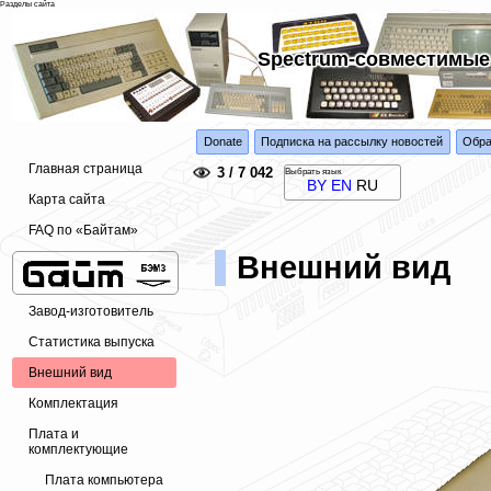
Разделы сайта
Spectrum-совместимые
Donate
Подписка на рассылку новостей
Обра
Главная страница
3 / 7 042
Выбрать язык
BY
EN
RU
Карта сайта
FAQ по «Байтам»
Внешний вид
Завод-изготовитель
Статистика выпуска
Внешний вид
Комплектация
Плата и
комплектующие
Плата компьютера