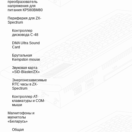
преобразователь
напряжения для
питания КР580ВМ80
Периферия для ZX-
Spectrum
Контроллер
дисковода С-48
DMA Ultra Sound
Card
Брутальная
Kempston mouse
Звуковая карта
«SID-Blaster/ZX»
Энергонезависимые
RTC часы в ZX-
Spectrum
Контроллер AT-
клавиатуры и COM-
мыши
Магнитофоны и
магнитолы
«Беларусь»
Общая