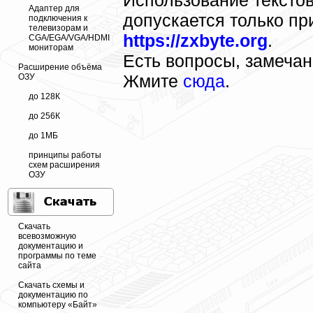
Адаптер для
допускается только пр
подключения к
телевизорам и
https://zxbyte.org
.
CGA/EGA/VGA/HDMI
мониторам
Есть вопросы, замеча
Расширение объёма
Жмите
сюда
.
ОЗУ
до 128К
до 256К
до 1МБ
принципы работы
схем расширения
ОЗУ
Скачать
всевозможную
документацию и
программы по теме
сайта
Скачать схемы и
документацию по
компьютеру «Байт»