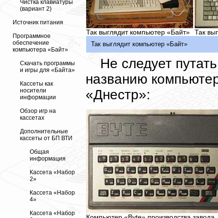
Чистка клавиатуры
(вариант 2)
Источник питания
Так выглядит компьютер «Байт»
Так вы
Программное
обеспечение
Так выглядит компьютер «Байт»
компьютера «Байт»
Не следует путат
Скачать программы
и игры для «Байта»
названию компьютер
Кассеты как
«Днестр»:
носители
информации
Обзор игр на
кассетах
Дополнительные
кассеты от БП ВТИ
Общая
информация
Кассета «Набор
2»
Кассета «Набор
4»
Кассета «Набор
Компьютер «Byte» производства завода