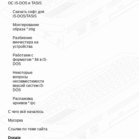
ОС iS-DOS и TASiS
Скачать софт для
iS-DOS/TASiS
Монтирование
образа *.img
Разбиение
винчестера на
устройства
Работаем с
форматом *.fdi в iS-
DOS
Некоторые
вопросы
несовместимости
версий систем iS-
DOS
Распаковка
архивов *.ipc
С чего всё началось
Мусорка
Ссылки по теме сайта
Donate