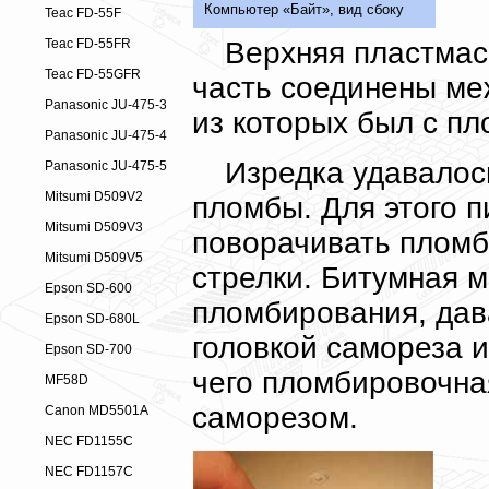
Компьютер «Байт», вид сбоку
Teac FD-55F
Верхняя пластмас
Teac FD-55FR
Teac FD-55GFR
часть соединены ме
Panasonic JU-475-3
из которых был с п
Panasonic JU-475-4
Изредка удавалос
Panasonic JU-475-5
Mitsumi D509V2
пломбы. Для этого 
Mitsumi D509V3
поворачивать пломб
Mitsumi D509V5
стрелки. Битумная м
Epson SD-600
пломбирования, да
Epson SD-680L
головкой самореза 
Epson SD-700
чего пломбировочна
MF58D
саморезом.
Canon MD5501A
NEC FD1155C
NEC FD1157C