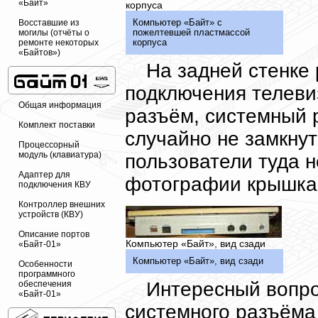
«Байт»
корпуса
Компьютер «Байт» с
Восставшие из
пожелтевшей пластмассой
могилы (отчёты о
корпуса
ремонте некоторых
«Байтов»)
На задней стенке
подключения телеви
Общая информация
разъём, системный 
Комплект поставки
случайно не замкну
Процессорный
модуль (клавиатура)
пользователи туда н
Адаптер для
фотографии крышка 
подключения КВУ
Контроллер внешних
устройств (КВУ)
Описание портов
Компьютер «Байт», вид сзади
«Байт-01»
Компьютер «Байт», вид сзади
Особенности
программного
Интересный вопро
обеспечения
«Байт-01»
системного разъёма 