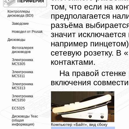
том, что если на ко
Контроллеры
предполагается нали
дисковода (BDI)
разъёма выбирается 
Заводские
Новодел от Prusak
значит исключается
Дисководы
например пинцетом)
Фотогалерея
сетевую розетку. В 
дисководов
контактами.
Электроника
МС5305
На правой стенке 
Электроника
МС5311
включения совмести
Электроника
МС5313
Электроника
МС5350
ЕС5325
Дисководы Teac
(общая
Компьютер «Байт», вид сбоку
информация)