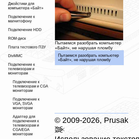
Джойстики для
компьютера «Байт»
Подключение к
магнитофону
Подключение HDD
ROM-диск
Пытаемся разобрать компьютер
Плата тестового ПЗУ
«Байт», не нарушая пломбу
Пытаемся разобрать компьютер
DivMMC
«Байт», не нарушая пломбу
Подключение к
телевизорам и
мониторам
Подключение к
телевизорам и CGA
мониторам
Подключение к
VGA, SVGA
мониторам
Адаптер для
© 2009-2026, Prusak
подключения к
телевизорам и
CGA/EGA
мониторам
Использование текстов