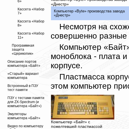
6»
«Днестр»
Кассета «Набор
Компьютер «Byte» производства завода
7»
«Днестр»
Кассета «Набор
Несмотря на схож
8»
совершенно разные
Кассета «Набор
11»
Компьютер «Байт»
Программная
защита
«Церикопик»
моноблока - плата 
Описание портов
корпусе.
компьютера «Байт»
«Старый» вариант
Пластмасса корпу
компьютера
этом компьютер при
Встроенный в ПЗУ
тест памяти
ПЗУ с тестами памяти
для ZX-Spectrum (и
компьютера «Байт»)
Эмуляторы
компьютера «Байт»
Компьютер «Байт» с
пожелтевшей пластмассой
Видео по компьютеру