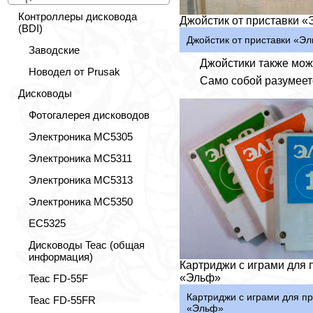
Контроллеры дисковода
Джойстик от приставки 
(BDI)
Джойстик от приставки «Э
Заводские
Джойстики также можн
Новодел от Prusak
Само собой разумеетс
Дисководы
Фотогалерея дисководов
Электроника МС5305
Электроника МС5311
Электроника МС5313
Электроника МС5350
ЕС5325
Дисководы Teac (общая
информация)
Картриджи с играми для 
«Эльф»
Teac FD-55F
Картриджи с играми для пр
Teac FD-55FR
«Эльф»