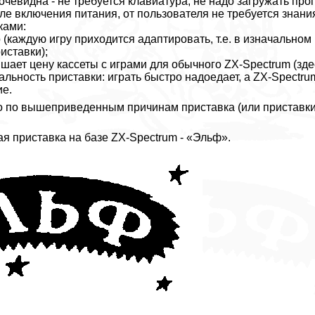
очевидна - не требуется клавиатура, не надо загружать пр
сле включения питания, от пользователя не требуется знан
ками:
 (каждую игру приходится адаптировать, т.е. в изначальном в
иставки);
шает цену кассеты с играми для обычного ZX-Spectrum (здес
льность приставки: играть быстро надоедает, а ZX-Spectrum
ие.
о по вышеприведенным причинам приставка (или приставки
я приставка на базе ZX-Spectrum - «Эльф».