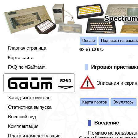
Spectrum
Donate
Подписка на рассы
Главная страница
6 / 10 875
Карта сайта
Игровая приставк
FAQ по «Байтам»
Описания и скрин
Завод-изготовитель
Карта портов
Эмуляторы
Статистика выпуска
Внешний вид
Введение
Комплектация
Помимо использовани
Плата и комплектующие