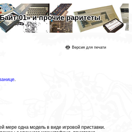
айт-01» и прочие раритеты
Версия для печати
ранице
.
й мере одна модель в виде игровой приставки.