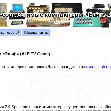
-совместимые компьютеры «Байт»,«Б
лку новостей
Обратная связь
а «Эльф» (ALF TV Game)
шоты игр для приставки «Эльф» находятся на
отдельной ст
я ZX-Spectrum в роли компьютера, существовала по крайне