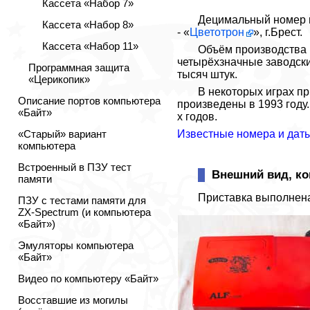
Кассета «Набор 7»
Децимальный номер п
Кассета «Набор 8»
- «
Цветотрон
», г.Брест.
Кассета «Набор 11»
Объём производства 
четырёхзначные заводски
Программная защита
тысяч штук.
«Церикопик»
В некоторых играх пр
Описание портов компьютера
произведены в 1993 году
«Байт»
х годов.
Известные номера и даты
«Старый» вариант
компьютера
Встроенный в ПЗУ тест
Внешний вид, к
памяти
Приставка выполнена 
ПЗУ с тестами памяти для
ZX-Spectrum (и компьютера
«Байт»)
Эмуляторы компьютера
«Байт»
Видео по компьютеру «Байт»
Восставшие из могилы