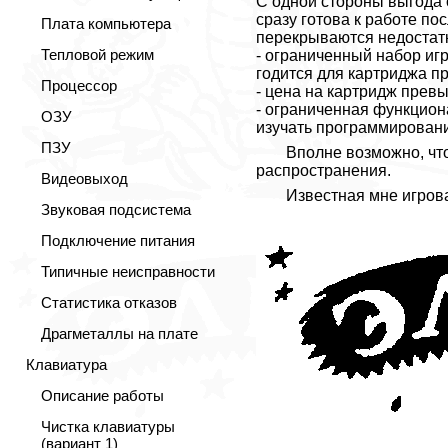
С одной стороны выгода 
сразу готова к работе по
Плата компьютера
перекрываются недостат
Тепловой режим
- ограниченный набор игр
годится для картриджа пр
Процессор
- цена на картридж превы
- ограниченная функциона
ОЗУ
изучать программирован
ПЗУ
Вполне возможно, чт
распространения.
Видеовыход
Известная мне игрова
Звуковая подсистема
Подключение питания
Типичные неисправности
Статистика отказов
Драгметаллы на плате
Клавиатура
Описание работы
Чистка клавиатуры
(вариант 1)