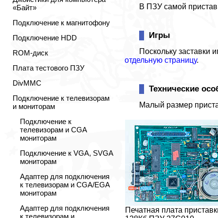
В ПЗУ самой пристав
«Байт»
Подключение к магнитофону
Игры
Подключение HDD
Поскольку заставки и
ROM-диск
отдельную страницу
.
Плата тестового ПЗУ
DivMMC
Технические осо
Подключение к телевизорам
Малый размер пристав
и мониторам
Подключение к
телевизорам и CGA
мониторам
Подключение к VGA, SVGA
мониторам
Адаптер для подключения
к телевизорам и CGA/EGA
мониторам
Адаптер для подключения
Печатная плата приставк
к телевизорам и