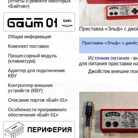
(отчёты о ремонте некоторых
«Байтов»)
Приставка «Эльф» с джо
Общая информация
Приставка «Эльф» с джойс
Комплект поставки
Процессорный модуль
Источник питания
- в
(клавиатура)
для питания приставки н
Адаптер для подключения
Джойстик внешне похо
КВУ
Контроллер внешних
устройств (КВУ)
Описание портов «Байт-01»
Особенности программного
обеспечения «Байт-01»