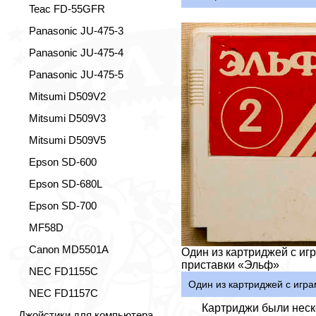
Teac FD-55GFR
Panasonic JU-475-3
Panasonic JU-475-4
Panasonic JU-475-5
Mitsumi D509V2
Mitsumi D509V3
Mitsumi D509V5
Epson SD-600
Epson SD-680L
Epson SD-700
MF58D
Canon MD5501A
Один из картриджей с иг
приставки «Эльф»
NEC FD1155C
Один из картриджей с игр
NEC FD1157C
Картриджи были неск
Джойстики для компьютера