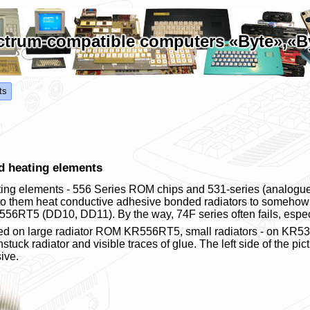
trum-compatible computers «Byte»,«Byt
ts
d heating elements
ng elements - 556 Series ROM chips and 531-series (analogue 
to them heat conductive adhesive bonded radiators to somehow
556RT5 (DD10, DD11). By the way, 74F series often fails, esp
ted on large radiator ROM KR556RT5, small radiators - on K
nstuck radiator and visible traces of glue. The left side of the p
ive.