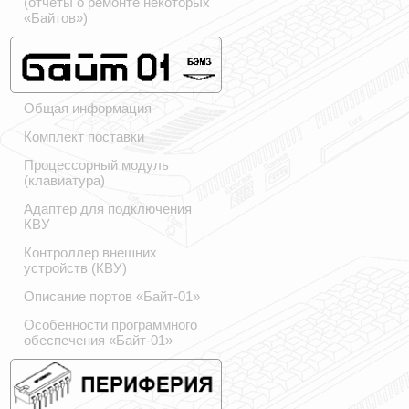
(отчёты о ремонте некоторых
«Байтов»)
Общая информация
Комплект поставки
Процессорный модуль
(клавиатура)
Адаптер для подключения
КВУ
Контроллер внешних
устройств (КВУ)
Описание портов «Байт-01»
Особенности программного
обеспечения «Байт-01»