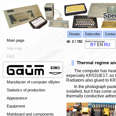
Spec
Donate
Subscribe
Contac
Main page
2 / 782
Select language
BY
EN
RU
Site map
FAQ
Thermal regime an
The computer has heati
especially KR531IE17, so 
Radiators also glued to KR
Manufacter of computer «Byte»
In the photograph pas
Statistics of production
installed, but it has come u
thermally conductive adhes
Appearance
Equipment
Mainboard and components