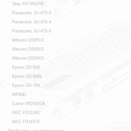
Teac FD-55GFR
Panasonic JU-475-3
Panasonic JU-475-4
Panasonic JU-475-5
Mitsumi D509V2
Mitsumi D509V3
Mitsumi D509V5
Epson SD-600
Epson SD-680L
Epson SD-700
MF58D
Canon MD5501A
NEC FD1155C
NEC FD1157C
Джойстики для компьютера