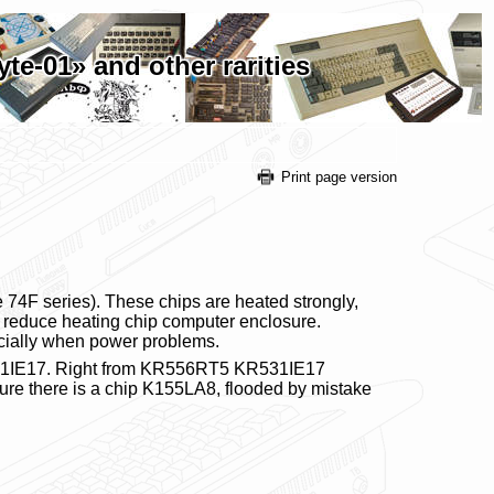
e-01» and other rarities
Print page version
74F series). These chips are heated strongly,
 reduce heating chip computer enclosure.
ecially when power problems.
R531IE17. Right from KR556RT5 KR531IE17
icture there is a chip K155LA8, flooded by mistake