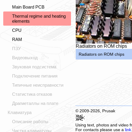
Main Board PCB
Thermal regime and heating
elements
CPU
RAM
Radiators on ROM chips
ПЗУ
Radiators on ROM chips
Видеовыход
Звуковая подсистема
Подключение питания
Типичные неисправности
Статистика отказов
Драгметаллы на плате
© 2009-2026, Prusak
Клавиатура
Описание работы
Using text, photos and video fr
For contacts please use a
link
Чистка клавиатуры