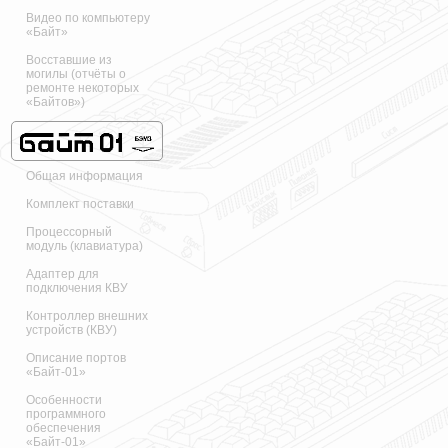
Видео по компьютеру
«Байт»
Восставшие из
могилы (отчёты о
ремонте некоторых
«Байтов»)
Общая информация
Комплект поставки
Процессорный
модуль (клавиатура)
Адаптер для
подключения КВУ
Контроллер внешних
устройств (КВУ)
Описание портов
«Байт-01»
Особенности
программного
обеспечения
«Байт-01»