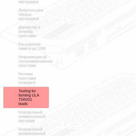
картриджах
Любительские
образы
картриджей
Доработки и
апгрейд
приставки
Расширение
памяти до 128К
Информация по
программированию
приставки
Реплики
приставки
(новодел)
Tooling for
forming ULA
T34VG1
leads
Новодельный
универсальный
картридж
Новодельный
универсальный