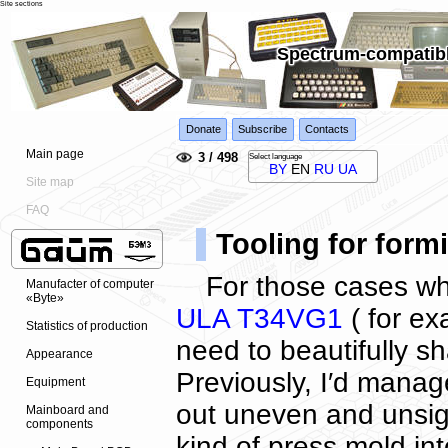
Site sections
Spectrum-compatibl
Donate
Subscribe
Contacts
Main page
3 / 498
Select language
BY
EN
RU
UA
Site map
FAQ
Tooling for for
For those cases w
Manufacter of computer
«Byte»
ULA T34VG1
( for e
Statistics of production
need to beautifully s
Appearance
Previously, I′d manage
Equipment
out uneven and unsigh
Mainboard and
components
kind of press mold in