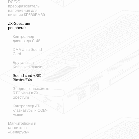
DC/DC
преобразователь
напряжения для
питания КР580ВМ80
ZX-Spectrum
peripherals
Контроллер
дисковода С-48
DMA Ultra Sound
Card
Брутальная
Kempston mouse
Sound card «SID-
Blaster/ZX»
Энергонезависимые
RTC часы в ZX-
Spectrum
Контроллер AT-
клавиатуры и COM-
мыши
Магнитофоны и
магнитолы
«Беларусь»