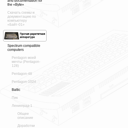
and documentation for
the «Byte»
Скачать схемы и
документацию по
компьютеру
«Байт-01»
Spectrum compatible
computers
Pentagon моей
мечты (Pentagon-
128)
Pentagon-48
Pentagon-1024
Baltic
Пик
Ленинград-1
Общее
описание
Доработки