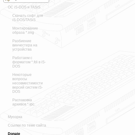
ОС iS-DOS и TASiS
Скачать софт для
iS-DOS/TASiS
Монтирование
образа *.img
Разбиение
винчестера на
устройства
Работаем с
форматом *.fdi в iS-
DOS
Некоторые
вопросы
несовместимости
версий систем iS-
DOS
Распаковка
архивов *.ipc
Мусорка
Ссылки по теме сайта
Donate