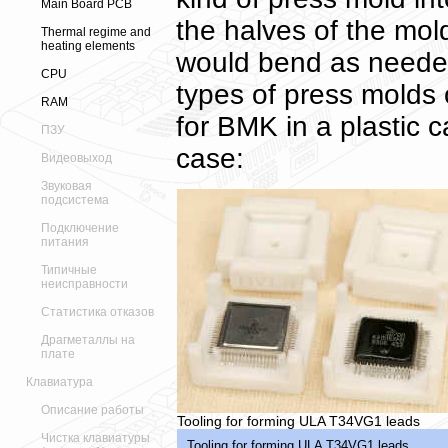
Main Board PCB
the halves of the mol
Thermal regime and
heating elements
would bend as needed
CPU
types of press molds 
RAM
for BMK in a plastic 
ПЗУ
case:
Видеовыход
Звуковая
подсистема
Подключение
питания
Типичные
неисправности
Статистика отказов
Драгметаллы на
плате
Клавиатура
Описание работы
Tooling for forming ULA T34VG1 leads
Чистка клавиатуры
Tooling for forming ULA T34VG1 leads