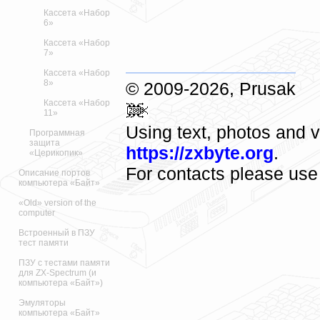
Кассета «Набор
6»
Кассета «Набор
7»
Кассета «Набор
8»
© 2009-2026, Prusak
Кассета «Набор
11»
Using text, photos and vi
Программная
защита
https://zxbyte.org
.
«Церикопик»
For contacts please us
Описание портов
компьютера «Байт»
«Old» version of the
computer
Встроенный в ПЗУ
тест памяти
ПЗУ с тестами памяти
для ZX-Spectrum (и
компьютера «Байт»)
Эмуляторы
компьютера «Байт»