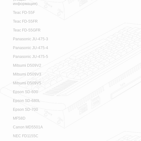
информация)
Teac FD-55F
Teac FD-55FR
Teac FD-55GFR
Panasonic JU-475-3
Panasonic JU-475-4
Panasonic JU-475-5
Mitsumi D509V2
Mitsumi D509V3
Mitsumi D509V5
Epson SD-600
Epson SD-680L
Epson SD-700
MF58D
Canon MD5501A
NEC FD1155C