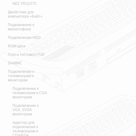
NEC FD1157C
Джойстики для
компьютера «Байт»
Подключение к
магнитофону
Подключение HDD
ROM-диск
Плата тестового ПЗУ
DivMMC
Подключение к
телевизорам и
мониторам
Подключение к
телевизорам и CGA
мониторам
Подключение к
VGA, SVGA
мониторам
Адаптер для
подключения к
телевизорам и
CGA/EGA