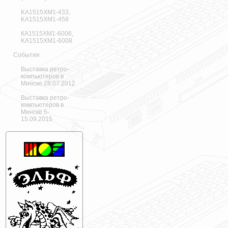
KA1515XM1-433,
KA1515XM1-458
КА1515ХМ1-6006,
KA1515XM1-6008
События
Выставка ретро-
компьютеров в
Минске 28.07.2012
Выставка ретро-
компьютеров в
Минске 5-
15.09.2015