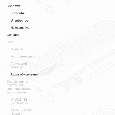
Site news
Subscribe
Unsubscribe
News archive
Contacts
Блог
Nikon Z8
Инструментарий
Логический
пробник
Архив обновлений
Справочник по
некоторым
специфическим
микросхемам
КР1013РЕ1
(КР563РЕ2)
КА1515ХМ1-216
(Т34ВГ1)