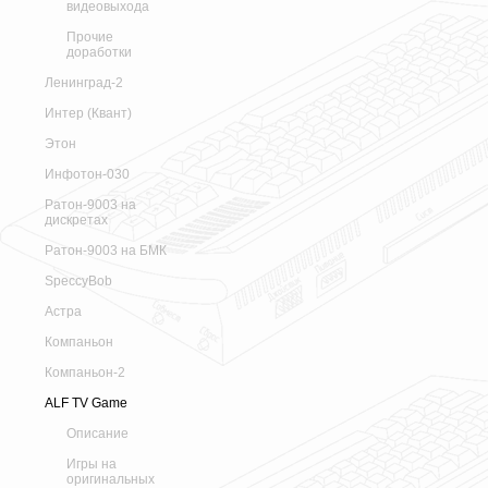
видеовыхода
Прочие
доработки
Ленинград-2
Интер (Квант)
Этон
Инфотон-030
Ратон-9003 на
дискретах
Ратон-9003 на БМК
SpeccyBob
Астра
Компаньон
Компаньон-2
ALF TV Game
Описание
Игры на
оригинальных