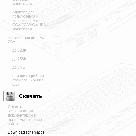
мониторам
Адаптер для
подключения к
телевизорам и
CGA/EGA/VGA/HDMI
мониторам
Расширение объёма
ОЗУ
до 128К
до 256К
до 1МБ
принципы работы
схем расширения
ОЗУ
Скачать
всевозможную
документацию и
программы по теме
сайта
Download schematics