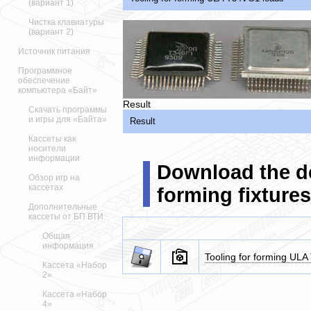
(вариант 1)
Чистка клавиатуры
(вариант 2)
Источник питания
Программное
обеспечение
компьютера «Байт»
Result
Скачать программы
и игры для «Байта»
Result
Кассеты как
носители
информации
Download the de
Обзор игр на
кассетах
forming fixtures
Дополнительные
кассеты от БП ВТИ
Общая
информация
Tooling for forming UL
Кассета «Набор
2»
Кассета «Набор
4»