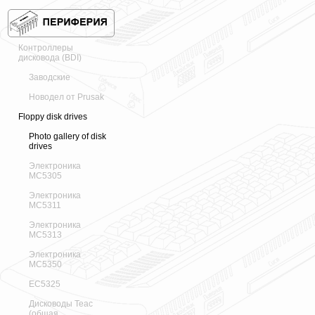
Контроллеры
дисковода (BDI)
Заводские
Новодел от Prusak
Floppy disk drives
Photo gallery of disk
drives
Электроника
МС5305
Электроника
МС5311
Электроника
МС5313
Электроника
МС5350
ЕС5325
Дисководы Teac
(общая