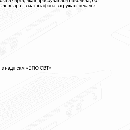
 была чарга, якая прасоўвалася павольна, бо
левізара і з магнітафона загружалі некалькі
і з надпісам «БПО СВТ»: