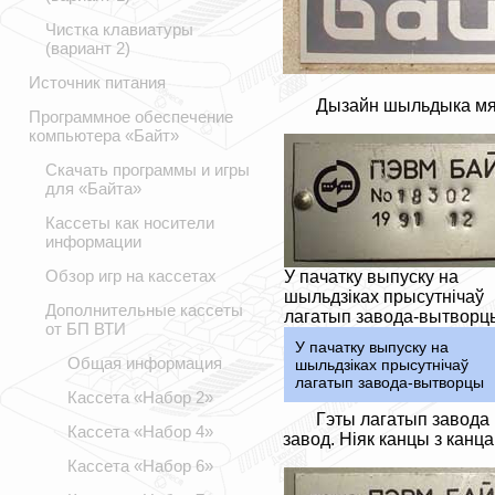
Чистка клавиатуры
(вариант 2)
Источник питания
Дызайн шыльдыка мян
Программное обеспечение
компьютера «Байт»
Скачать программы и игры
для «Байта»
Кассеты как носители
информации
Обзор игр на кассетах
У пачатку выпуску на
шыльдзіках прысутнічаў
Дополнительные кассеты
лагатып завода-вытворц
от БП ВТИ
У пачатку выпуску на
Общая информация
шыльдзіках прысутнічаў
лагатып завода-вытворцы
Кассета «Набор 2»
Гэты лагатып завода і
Кассета «Набор 4»
завод. Ніяк канцы з канц
Кассета «Набор 6»