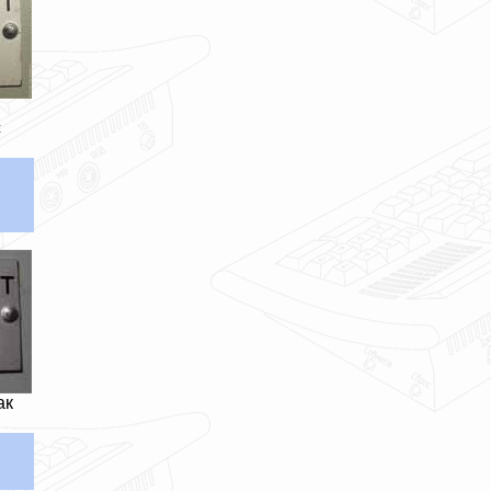
,
с
ак