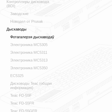
Контроллеры дисковода
(BDI)
Заводские
Новодел от Prusak
Дыскаводы
Фотагалерэя дыскаводаў
Электроника МС5305
Электроника МС5311
Электроника МС5313
Электроника МС5350
ЕС5325
Дисководы Teac (общая
информация)
Teac FD-55F
Teac FD-55FR
Teac FD-55GFR