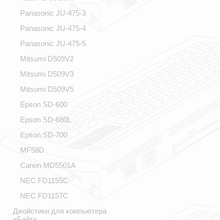
Panasonic JU-475-3
Panasonic JU-475-4
Panasonic JU-475-5
Mitsumi D509V2
Mitsumi D509V3
Mitsumi D509V5
Epson SD-600
Epson SD-680L
Epson SD-700
MF58D
Canon MD5501A
NEC FD1155C
NEC FD1157C
Джойстики для компьютера
«Байт»