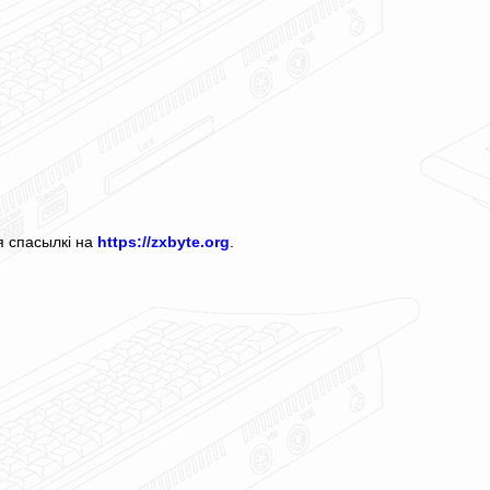
я спасылкі на
https://zxbyte.org
.