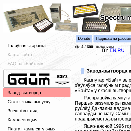
Spectru
Donate
Падпіска на рассыл
Галоўная старонка
4 / 600
Выбар мовы
BY
EN
RU
Карта сайта
FAQ па «Байтам»
Завод-вытворца к
Кампутар «Байт» выра
з′яўляўся галаўным прадп
«Байта» у якасці вытвор
Завод-вытворца
Распрацоўка кампутар
Статыстыка выпуску
Першыя экзэмпляры кампу
рублёў. Дакладна вядома 
Знешні выгляд
сапраўды не магу. Самы н
прадпрыемства-вытворцы,
Камплектацыя
Яшчэ вясной 1996 год
Плата і камплектуючыя