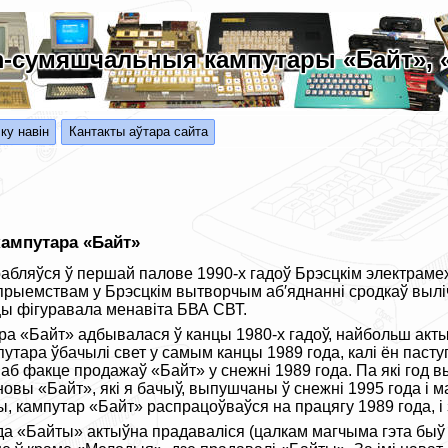
m-сумяшчальныя кампутары «Байт», «
ку навін
Кантакты аўтара сайта
ампутара «Байт»
бляўся ў першай палове 1990-х гадоў Брэсцкім электрамех
рыемствам у Брэсцкім вытворчым аб′яднанні сродкаў выліча
цы фігуравала менавіта БВА СВТ.
а «Байт» адбывалася ў канцы 1980-х гадоў, найбольш актыў
тара ўбачылі свет у самым канцы 1989 года, калі ён пасту
аб факце продажаў «Байт» у снежні 1989 года. Па які год 
овы «Байт», які я бачыў, выпушчаны ў снежні 1995 года і 
 кампутар «Байт» распрацоўваўся на працягу 1989 года, і 
а «Байты» актыўна прадаваліся (цалкам магчыма гэта быў р