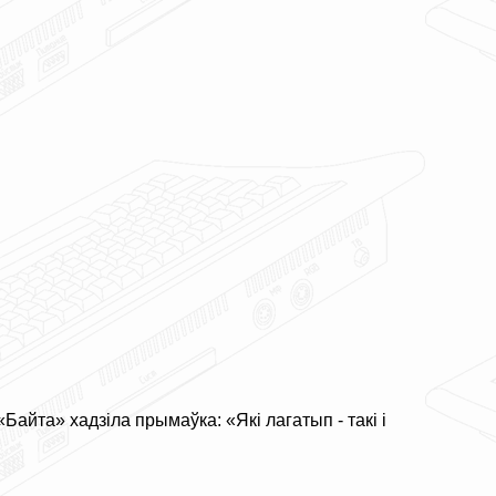
Байта» хадзіла прымаўка: «Які лагатып - такі і