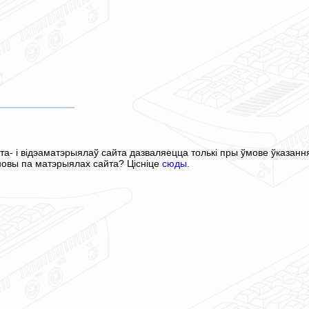
а- і відэаматэрыялаў сайта дазваляецца толькі пры ўмове ўказанн
ановы па матэрыялах сайта? Цісніце
сюды
.