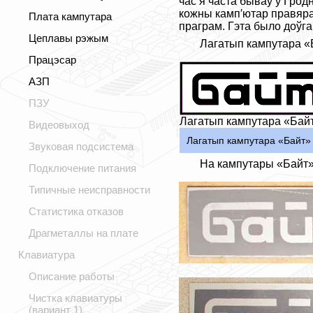
час я часта бываў у Грод
кожны камп′ютар правяраў
Плата кампутара
праграм. Гэта было доўга
Цеплавы рэжым
Лагатып кампутара «
Працэсар
АЗП
ПЗУ
Лагатып кампутара «Бай
Видеовыход
Лагатып кампутара «Байт»
Звуковая подсистема
На кампутары «Байт» 
Подключение питания
Типичные неисправности
Статистика отказов
Драгметаллы на плате
Клавиатура
Описание работы
Чистка клавиатуры
(вариант 1)