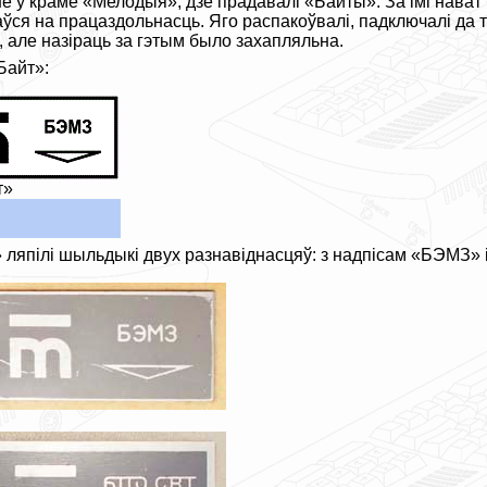
не ў краме «Мелодыя», дзе прадавалі «Байты». За імі нават
ся на працаздольнасць. Яго распакоўвалі, падключалі да тэ
, але назіраць за гэтым было захапляльна.
Байт»:
т»
ляпілі шыльдыкі двух разнавіднасцяў: з надпісам «БЭМЗ» 