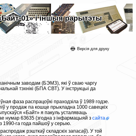
Байт-01» і іншыя рарытэты
Версія для друку
анічным заводам (БЭМЗ), які ў сваю чаргу
льнай тэхнікі (БПА СВТ). У інструкцыі да
ная фаза распрацоўкі праходзіла ў 1989 годзе.
піў у продаж па кошце прыкладна 1000 савецкіх
выпускаўся «Байт» я пакуль усталяваць
мае нумар 63635 (згодна з інфармацыяй з
сайта
з 1990-га года пайшоў у серыю.
аспродаж рэшткаў складскіх запасаў). У той