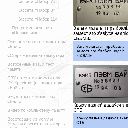
Кассета «Набор 7»
Кассета «Набор 8»
Кассета «Набор 11»
Программная защита
Затым лагатып прыбралі
«Церикопик»
замест яго з′явіўся надпі
«БЭМЗ»
Описание портов компьютера
Затым лагатып прыбралі,
«Байт»
замест яго з′явіўся надпіс
«Стары» варыянт кампутара
«БЭМЗ»
Встроенный в ПЗУ тест
памяти
ПЗУ с тестами памяти для
ZX-Spectrum (и компьютера
«Байт»)
Эмуляторы компьютера
«Байт»
Крыху пазней дадаўся зн
СТБ
Видео по компьютеру «Байт»
Крыху пазней дадаўся знак
Восставшие из могилы
СТБ
(отчёты о ремонте некоторых