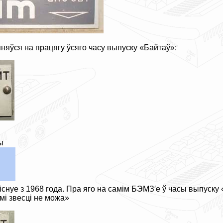
яўся на працягу ўсяго часу выпуску «Байтаў»:
ы
снуе з 1968 года. Пра яго на самім БЭМЗ′е ў часы выпуску «
амі звесці не можа»