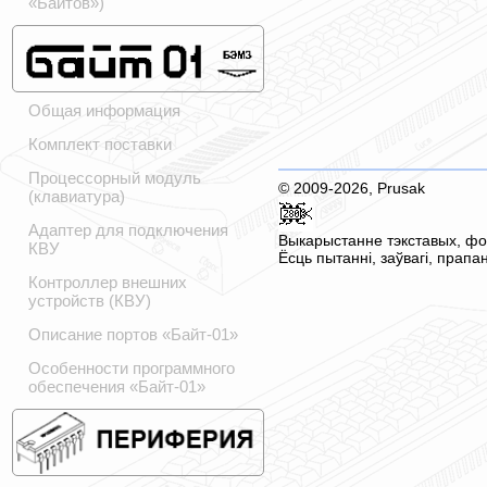
«Байтов»)
Общая информация
Комплект поставки
Процессорный модуль
© 2009-2026, Prusak
(клавиатура)
Адаптер для подключения
Выкарыстанне тэкставых, фот
КВУ
Ёсць пытанні, заўвагі, прап
Контроллер внешних
устройств (КВУ)
Описание портов «Байт-01»
Особенности программного
обеспечения «Байт-01»