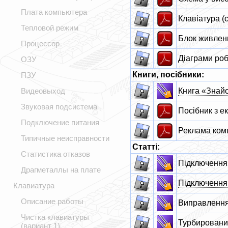
Плата компьютера
Клавіатура (
Тепловой режим
Блок живленн
Процессор
Діаграми ро
ОЗУ
Книги, посібники:
ПЗУ
Видеовыход
Книга «Знай
Звуковая подсистема
Посібник з ек
Подключение питания
Реклама ком
Типичные неисправности
Статті:
Статистика отказов
Підключення 
Драгметаллы на плате
Підключення
Клавиатура
Описание работы
Виправлення
Чистка клавиатуры
Турбировани
(вариант 1)