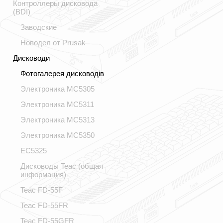
Контроллеры дисковода
(BDI)
Заводские
Новодел от Prusak
Дисководи
Фотогалерея дисководів
Электроника МС5305
Электроника МС5311
Электроника МС5313
Электроника МС5350
ЕС5325
Дисководы Teac (общая
информация)
Teac FD-55F
Teac FD-55FR
Teac FD-55GFR