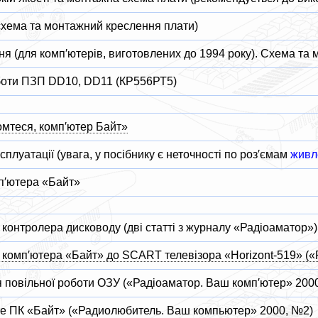
схема та монтажний креслення плати)
я (для комп′ютерів, виготовлених до 1994 року). Схема та
боти ПЗП DD10, DD11 (КР556РТ5)
омтеся, комп′ютер Байт»
сплуатації (увага, у посібнику є неточності по роз′ємам
живл
п′ютера «Байт»
контролера дисководу (дві статті з журналу «Радіоаматор»)
 комп′ютера «Байт» до SCART телевізора «Horizont-519» (
 повільної роботи ОЗУ («Радіоаматор. Ваш комп′ютер» 200
е ПК «Байт» («Радиолюбитель. Ваш компьютер» 2000, №2)