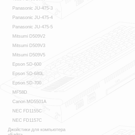
Panasonic JU-475-3
Panasonic JU-475-4
Panasonic JU-475-5
Mitsumi D509V2
Mitsumi D509V3
Mitsumi D509V5
Epson SD-600
Epson SD-680L
Epson SD-700
MF58D
Canon MD5501A
NEC FD1155C
NEC FD1157C
Джойстики для компьютера
«Байт»