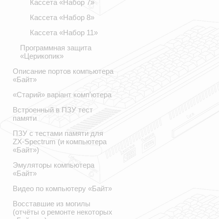
Кассета «Набор 7»
Кассета «Набор 8»
Кассета «Набор 11»
Программная защита
«Церикопик»
Описание портов компьютера
«Байт»
«Старий» варіант комп′ютера
Встроенный в ПЗУ тест
памяти
ПЗУ с тестами памяти для
ZX-Spectrum (и компьютера
«Байт»)
Эмуляторы компьютера
«Байт»
Видео по компьютеру «Байт»
Восставшие из могилы
(отчёты о ремонте некоторых