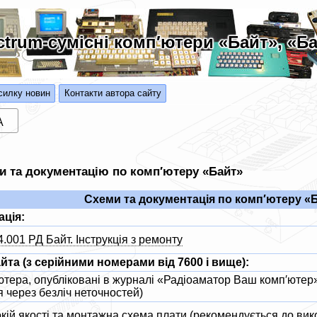
ctrum-сумісні комп′ютери «Байт», «Ба
силку новин
Контакти автора сайту
A
и та документацію по комп′ютеру «Байт»
Схеми та документація по комп′ютеру «
ація:
001 РД Байт. Інструкція з ремонту
та (з серійними номерами від 7600 і вище):
тера, опубліковані в журналі «Радіоаматор Ваш комп′ютер»
 через безліч неточностей)
кій якості та монтажна схема плати (рекомендується до вико