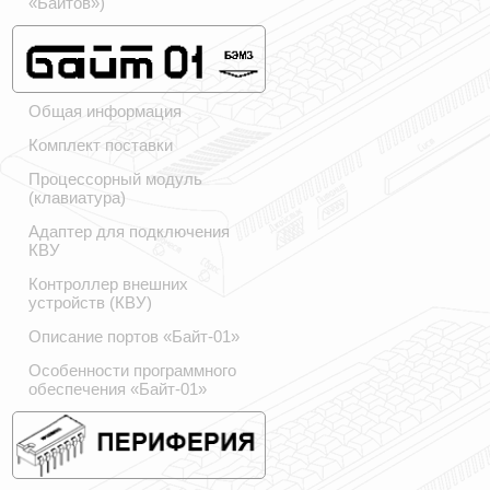
«Байтов»)
Общая информация
Комплект поставки
Процессорный модуль
(клавиатура)
Адаптер для подключения
КВУ
Контроллер внешних
устройств (КВУ)
Описание портов «Байт-01»
Особенности программного
обеспечения «Байт-01»