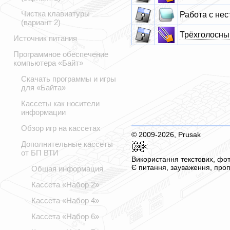
Чистка клавиатуры
Работа с нес
(вариант 2)
Трёхголосны
Источник питания
Программное обеспечение
компьютера «Байт»
Скачать программы и игры
для «Байта»
Кассеты как носители
информации
Обзор игр на кассетах
© 2009-2026, Prusak
Дополнительные кассеты
от БП ВТИ
Використання текстових, фот
Є питання, зауваження, проп
Общая информация
Кассета «Набор 2»
Кассета «Набор 4»
Кассета «Набор 6»