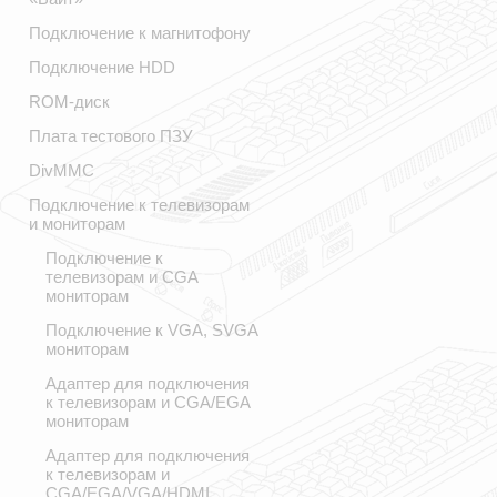
Подключение к магнитофону
Подключение HDD
ROM-диск
Плата тестового ПЗУ
DivMMC
Подключение к телевизорам
и мониторам
Подключение к
телевизорам и CGA
мониторам
Подключение к VGA, SVGA
мониторам
Адаптер для подключения
к телевизорам и CGA/EGA
мониторам
Адаптер для подключения
к телевизорам и
CGA/EGA/VGA/HDMI