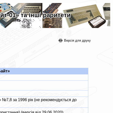
йт-01» та інші раритети
Версія для друку
Байт»
 №7,8 за 1996 рік (не рекомендується до
ристання) (версія від 29.06.2020)