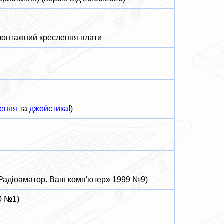
 монтажний креслення плати
ення
та
джойстика
!)
«Радіоаматор. Ваш комп′ютер» 1999 №9)
0 №1)