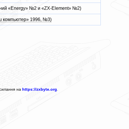
аний «Energy» №2 и «ZX-Element» №2)
ш компьютер» 1996, №3)
посилання на
https://zxbyte.org
.