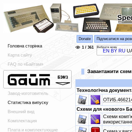
Spe
Donate
Підписатися на роз
Головна сторінка
1 / 361
Вибрати мову
EN
BY
RU
U
Карта сайту
FAQ по «Байтам»
Завантажити схем
Технологічна документ
Завод-изготовитель
ОТИБ.466214.
Статистика випуску
Схеми для «нового» Бай
Внешний вид
Схеми комп′ю
Комплектация
використання
Плата и комплектующие
Схема у висо